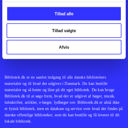
Kontakt os
Afdelinger
Om Bibliotek.dk
Bøger
Tillad alle
Hjælp og vejledning
Artikler
Kontakt os
Film
Privatlivspolitik
Musik
Tillad valgte
Leverandører
Spil
Feedback
English
Noder
Afvis
Tilgængelighedserklæring
Bibliotek.dk er en samlet indgang til alle danske bibliotekers
materialer og til hvad der udgives i Danmark. Du kan bestille
materialer og så hente og låne på dit eget bibliotek. Du kan bruge
Bibliotek.dk til at søge frem, hvad der er udgivet af bøger, musik,
tidsskrifter, artikler, e-bøger, lydbøger osv. Bibliotek.dk er altså ikke
et fysisk bibliotek, men en database og service over hvad der findes på
danske offentlige biblioteker, som du kan bestille og få leveret til dit
lokale bibliotek.