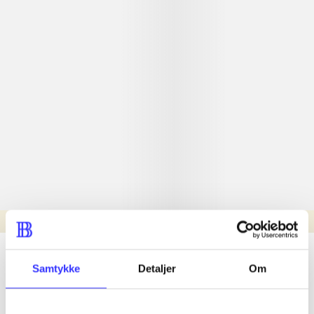
Læsetid: min.
lorem ipsum dolor sit amet ...
Samtykke
Detaljer
Om
Nyhed
lorem ipsum dolor sit amet ...