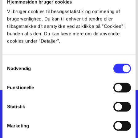
lorem ipsum dolor sit amet ...
Hjemmesiden bruger cookies
lorem ipsum dolor sit amet ...
Vi bruger cookies til besøgsstatistik og optimering af
lorem ipsum dolor sit amet ...
brugervenlighed. Du kan til enhver tid ændre eller
lorem ipsum dolor sit amet ...
tilbagetrække dit samtykke ved at klikke på ”Cookies” i
bunden af siden. Du kan læse mere om de anvendte
lorem ipsum dolor sit amet ...
cookies under ”Detaljer”.
lorem ipsum dolor sit amet ...
lorem ipsum dolor sit amet ...
lorem ipsum dolor sit amet ...
Samtykkevalg
lorem ipsum dolor sit amet ...
Nødvendig
Funktionelle
Statistik
Marketing