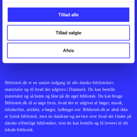
Kontakt os
Afdelinger
Om Bibliotek.dk
Bøger
Tillad alle
Hjælp og vejledning
Artikler
Kontakt os
Film
Privatlivspolitik
Musik
Tillad valgte
Leverandører
Spil
Feedback
English
Noder
Afvis
Tilgængelighedserklæring
Bibliotek.dk er en samlet indgang til alle danske bibliotekers
materialer og til hvad der udgives i Danmark. Du kan bestille
materialer og så hente og låne på dit eget bibliotek. Du kan bruge
Bibliotek.dk til at søge frem, hvad der er udgivet af bøger, musik,
tidsskrifter, artikler, e-bøger, lydbøger osv. Bibliotek.dk er altså ikke
et fysisk bibliotek, men en database og service over hvad der findes på
danske offentlige biblioteker, som du kan bestille og få leveret til dit
lokale bibliotek.