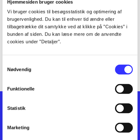
lorem ipsum dolor sit amet ...
Hjemmesiden bruger cookies
lorem ipsum dolor sit amet ...
Vi bruger cookies til besøgsstatistik og optimering af
lorem ipsum dolor sit amet ...
brugervenlighed. Du kan til enhver tid ændre eller
lorem ipsum dolor sit amet ...
tilbagetrække dit samtykke ved at klikke på ”Cookies” i
bunden af siden. Du kan læse mere om de anvendte
lorem ipsum dolor sit amet ...
cookies under ”Detaljer”.
lorem ipsum dolor sit amet ...
lorem ipsum dolor sit amet ...
lorem ipsum dolor sit amet ...
Samtykkevalg
lorem ipsum dolor sit amet ...
Nødvendig
Funktionelle
Statistik
Marketing