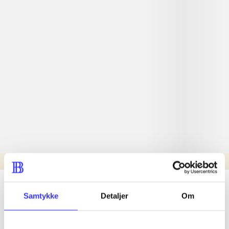
Læsetid: min.
lorem ipsum dolor sit amet ...
Samtykke
Detaljer
Om
Nyhed
lorem ipsum dolor sit amet ...