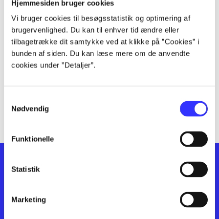
lorem ipsum dolor sit amet ...
Hjemmesiden bruger cookies
lorem ipsum dolor sit amet ...
Vi bruger cookies til besøgsstatistik og optimering af
lorem ipsum dolor sit amet ...
brugervenlighed. Du kan til enhver tid ændre eller
lorem ipsum dolor sit amet ...
tilbagetrække dit samtykke ved at klikke på ”Cookies” i
bunden af siden. Du kan læse mere om de anvendte
lorem ipsum dolor sit amet ...
cookies under ”Detaljer”.
lorem ipsum dolor sit amet ...
lorem ipsum dolor sit amet ...
lorem ipsum dolor sit amet ...
Samtykkevalg
lorem ipsum dolor sit amet ...
Nødvendig
Funktionelle
Statistik
Marketing