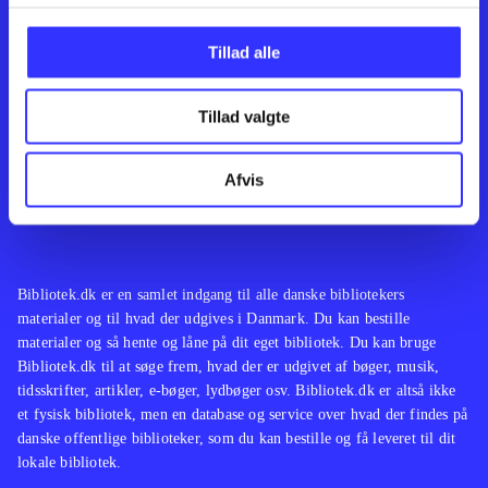
Kontakt os
Afdelinger
Om Bibliotek.dk
Bøger
Tillad alle
Hjælp og vejledning
Artikler
Kontakt os
Film
Privatlivspolitik
Musik
Tillad valgte
Leverandører
Spil
Feedback
English
Noder
Afvis
Tilgængelighedserklæring
Bibliotek.dk er en samlet indgang til alle danske bibliotekers
materialer og til hvad der udgives i Danmark. Du kan bestille
materialer og så hente og låne på dit eget bibliotek. Du kan bruge
Bibliotek.dk til at søge frem, hvad der er udgivet af bøger, musik,
tidsskrifter, artikler, e-bøger, lydbøger osv. Bibliotek.dk er altså ikke
et fysisk bibliotek, men en database og service over hvad der findes på
danske offentlige biblioteker, som du kan bestille og få leveret til dit
lokale bibliotek.