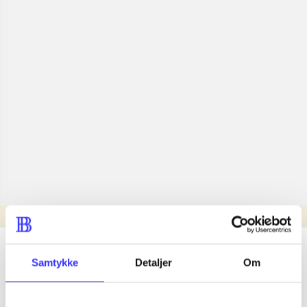
Læsetid: min.
lorem ipsum dolor sit amet ...
Samtykke
Detaljer
Om
Nyhed
lorem ipsum dolor sit amet ...