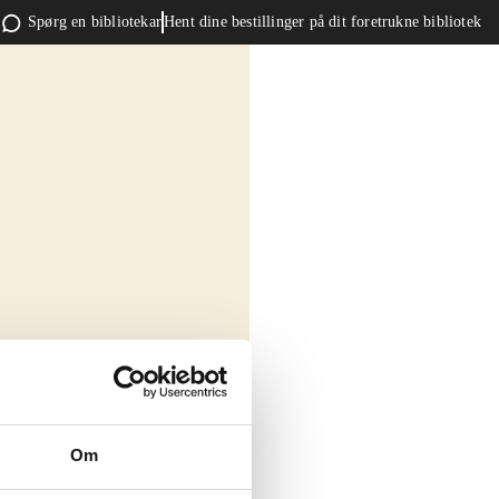
Spørg en bibliotekar
Hent dine bestillinger på dit foretrukne bibliotek
Om