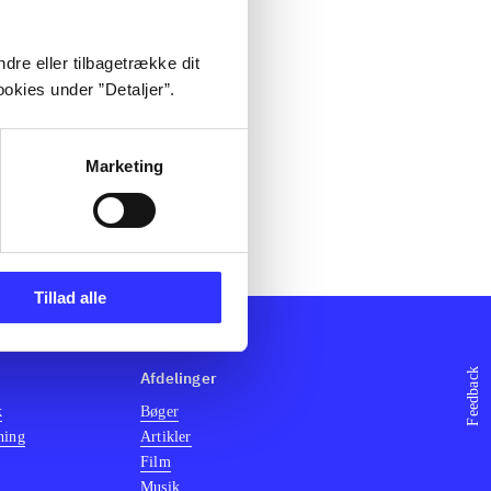
dre eller tilbagetrække dit
okies under ”Detaljer”.
Marketing
Tillad alle
Feedback
Afdelinger
k
Bøger
ning
Artikler
Film
Musik