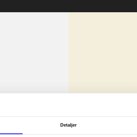
lorem ipsum dolor sit amet ...
Nyhed
olor sit amet ...
Detaljer
olor sit amet ...