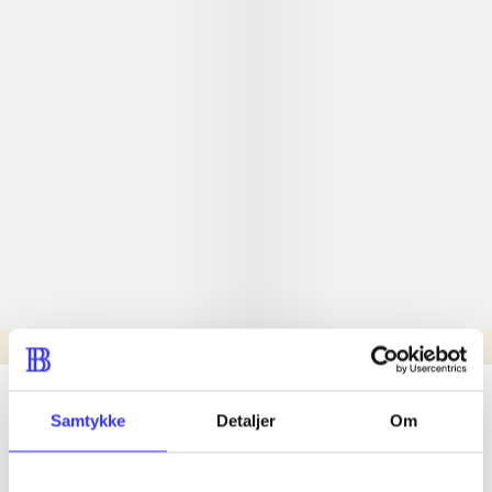
Læsetid: min.
lorem ipsum dolor sit amet ...
Samtykke
Detaljer
Om
Nyhed
lorem ipsum dolor sit amet ...