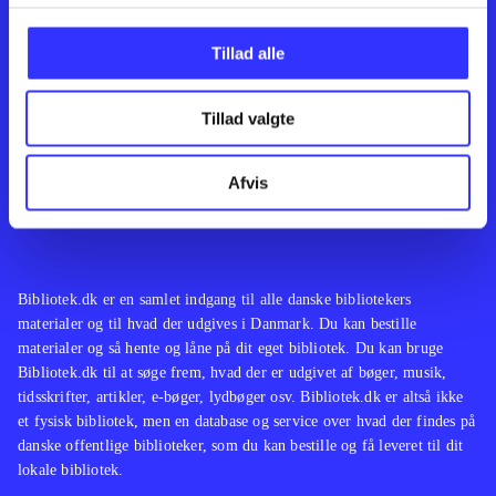
Kontakt os
Afdelinger
Om Bibliotek.dk
Bøger
Tillad alle
Hjælp og vejledning
Artikler
Kontakt os
Film
Privatlivspolitik
Musik
Tillad valgte
Leverandører
Spil
Feedback
English
Noder
Afvis
Tilgængelighedserklæring
Bibliotek.dk er en samlet indgang til alle danske bibliotekers
materialer og til hvad der udgives i Danmark. Du kan bestille
materialer og så hente og låne på dit eget bibliotek. Du kan bruge
Bibliotek.dk til at søge frem, hvad der er udgivet af bøger, musik,
tidsskrifter, artikler, e-bøger, lydbøger osv. Bibliotek.dk er altså ikke
et fysisk bibliotek, men en database og service over hvad der findes på
danske offentlige biblioteker, som du kan bestille og få leveret til dit
lokale bibliotek.