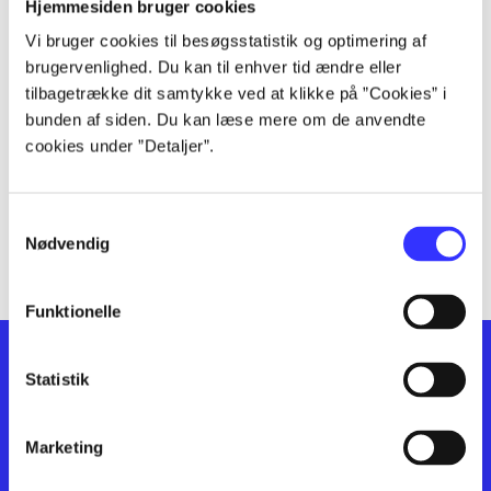
lorem ipsum dolor sit amet ...
Hjemmesiden bruger cookies
lorem ipsum dolor sit amet ...
Vi bruger cookies til besøgsstatistik og optimering af
lorem ipsum dolor sit amet ...
brugervenlighed. Du kan til enhver tid ændre eller
lorem ipsum dolor sit amet ...
tilbagetrække dit samtykke ved at klikke på ”Cookies” i
bunden af siden. Du kan læse mere om de anvendte
lorem ipsum dolor sit amet ...
cookies under ”Detaljer”.
lorem ipsum dolor sit amet ...
lorem ipsum dolor sit amet ...
lorem ipsum dolor sit amet ...
Samtykkevalg
lorem ipsum dolor sit amet ...
Nødvendig
Funktionelle
Statistik
Marketing