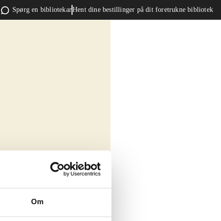
Spørg en bibliotekar
Hent dine bestillinger på dit foretrukne bibliotek
Om