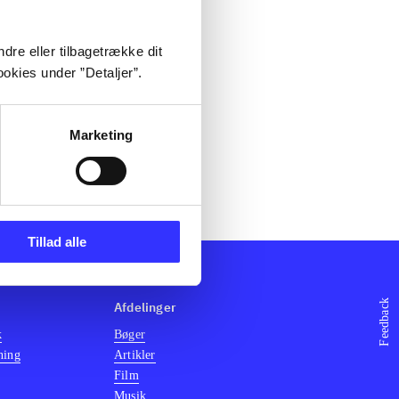
dre eller tilbagetrække dit
okies under ”Detaljer”.
Marketing
Tillad alle
Feedback
Afdelinger
k
Bøger
ning
Artikler
Film
Musik