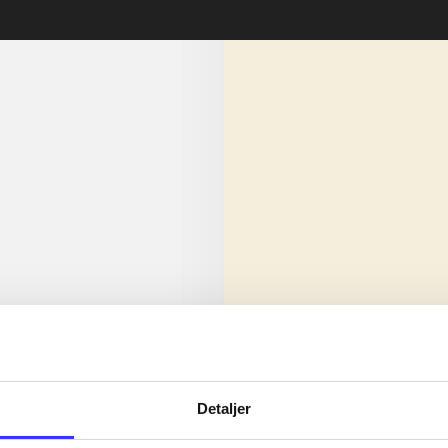
lorem ipsum dolor sit amet ...
Nyhed
olor sit amet ...
Detaljer
olor sit amet ...