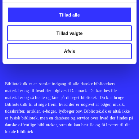
Kontakt os
Afdelinger
Om Bibliotek.dk
Bøger
Tillad alle
Hjælp og vejledning
Artikler
Kontakt os
Film
Privatlivspolitik
Musik
Tillad valgte
Leverandører
Spil
Feedback
English
Noder
Afvis
Tilgængelighedserklæring
Bibliotek.dk er en samlet indgang til alle danske bibliotekers
materialer og til hvad der udgives i Danmark. Du kan bestille
materialer og så hente og låne på dit eget bibliotek. Du kan bruge
Bibliotek.dk til at søge frem, hvad der er udgivet af bøger, musik,
tidsskrifter, artikler, e-bøger, lydbøger osv. Bibliotek.dk er altså ikke
et fysisk bibliotek, men en database og service over hvad der findes på
danske offentlige biblioteker, som du kan bestille og få leveret til dit
lokale bibliotek.