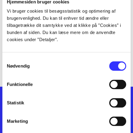
lorem ipsum dolor sit amet ...
Hjemmesiden bruger cookies
lorem ipsum dolor sit amet ...
Vi bruger cookies til besøgsstatistik og optimering af
lorem ipsum dolor sit amet ...
brugervenlighed. Du kan til enhver tid ændre eller
lorem ipsum dolor sit amet ...
tilbagetrække dit samtykke ved at klikke på ”Cookies” i
bunden af siden. Du kan læse mere om de anvendte
lorem ipsum dolor sit amet ...
cookies under ”Detaljer”.
lorem ipsum dolor sit amet ...
lorem ipsum dolor sit amet ...
lorem ipsum dolor sit amet ...
Samtykkevalg
lorem ipsum dolor sit amet ...
Nødvendig
Funktionelle
Statistik
Marketing