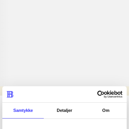
Læsetid: min.
lorem ipsum dolor sit amet ...
Samtykke
Detaljer
Om
Nyhed
lorem ipsum dolor sit amet ...