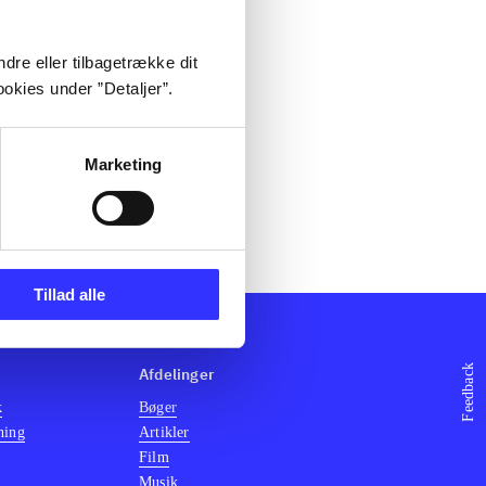
dre eller tilbagetrække dit
okies under ”Detaljer”.
Marketing
Tillad alle
Feedback
Afdelinger
k
Bøger
ning
Artikler
Film
Musik