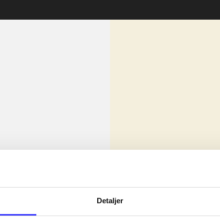
lorem ipsum dolor sit amet ...
Nyhed
olor sit amet ...
Detaljer
olor sit amet ...