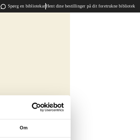
Spørg en bibliotekar
Hent dine bestillinger på dit foretrukne bibliotek
Om