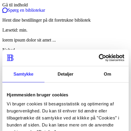
Gå til indhold
Spørg en bibliotekar
Hent dine bestillinger på dit foretrukne bibliotek
Læsetid: min.
lorem ipsum dolor sit amet ...
Nyhed
lorem ipsum dolor sit amet ...
lorem ipsum dolor sit amet ...
Samtykke
Detaljer
Om
lorem ipsum dolor sit amet ...
lorem ipsum dolor sit amet ...
Hjemmesiden bruger cookies
lorem ipsum dolor sit amet ...
Vi bruger cookies til besøgsstatistik og optimering af
lorem ipsum dolor sit amet ...
brugervenlighed. Du kan til enhver tid ændre eller
tilbagetrække dit samtykke ved at klikke på ”Cookies” i
lorem ipsum dolor sit amet ...
bunden af siden. Du kan læse mere om de anvendte
lorem ipsum dolor sit amet ...