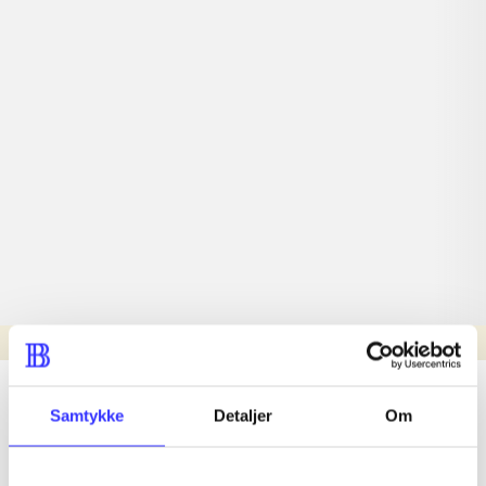
Læsetid: min.
lorem ipsum dolor sit amet ...
Samtykke
Detaljer
Om
Nyhed
lorem ipsum dolor sit amet ...