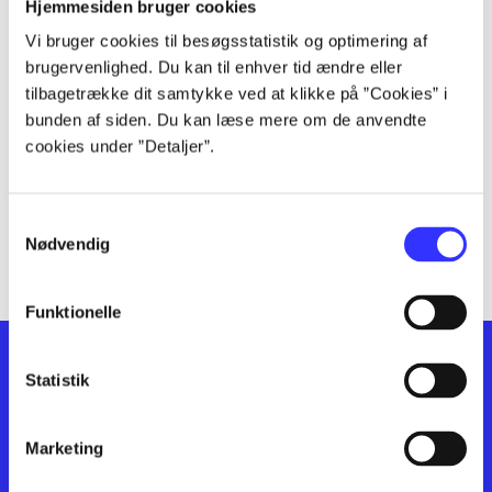
lorem ipsum dolor sit amet ...
Hjemmesiden bruger cookies
lorem ipsum dolor sit amet ...
Vi bruger cookies til besøgsstatistik og optimering af
lorem ipsum dolor sit amet ...
brugervenlighed. Du kan til enhver tid ændre eller
lorem ipsum dolor sit amet ...
tilbagetrække dit samtykke ved at klikke på ”Cookies” i
bunden af siden. Du kan læse mere om de anvendte
lorem ipsum dolor sit amet ...
cookies under ”Detaljer”.
lorem ipsum dolor sit amet ...
lorem ipsum dolor sit amet ...
lorem ipsum dolor sit amet ...
Samtykkevalg
lorem ipsum dolor sit amet ...
Nødvendig
Funktionelle
Statistik
Marketing