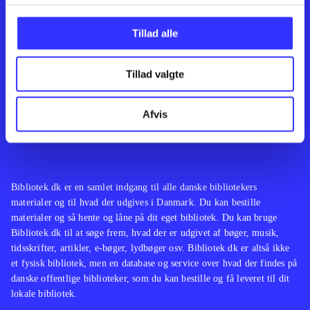
Kontakt os
Afdelinger
Om Bibliotek.dk
Bøger
Tillad alle
Hjælp og vejledning
Artikler
Kontakt os
Film
Privatlivspolitik
Musik
Tillad valgte
Leverandører
Spil
Feedback
English
Noder
Afvis
Tilgængelighedserklæring
Bibliotek.dk er en samlet indgang til alle danske bibliotekers
materialer og til hvad der udgives i Danmark. Du kan bestille
materialer og så hente og låne på dit eget bibliotek. Du kan bruge
Bibliotek.dk til at søge frem, hvad der er udgivet af bøger, musik,
tidsskrifter, artikler, e-bøger, lydbøger osv. Bibliotek.dk er altså ikke
et fysisk bibliotek, men en database og service over hvad der findes på
danske offentlige biblioteker, som du kan bestille og få leveret til dit
lokale bibliotek.