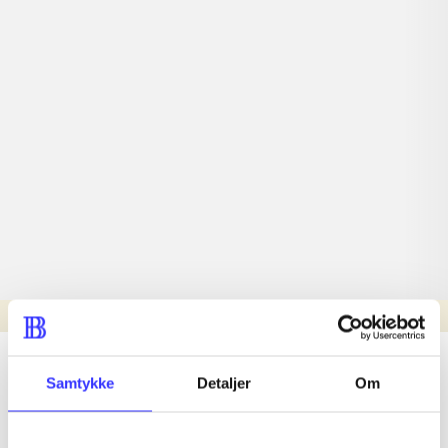
Læsetid: min.
lorem ipsum dolor sit amet ...
Samtykke
Detaljer
Om
Nyhed
lorem ipsum dolor sit amet ...