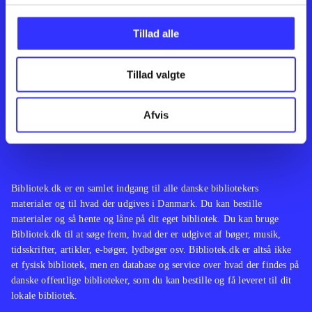
Kontakt os
Afdelinger
Om Bibliotek.dk
Bøger
Tillad alle
Hjælp og vejledning
Artikler
Kontakt os
Film
Privatlivspolitik
Musik
Tillad valgte
Leverandører
Spil
Feedback
English
Noder
Afvis
Tilgængelighedserklæring
Bibliotek.dk er en samlet indgang til alle danske bibliotekers
materialer og til hvad der udgives i Danmark. Du kan bestille
materialer og så hente og låne på dit eget bibliotek. Du kan bruge
Bibliotek.dk til at søge frem, hvad der er udgivet af bøger, musik,
tidsskrifter, artikler, e-bøger, lydbøger osv. Bibliotek.dk er altså ikke
et fysisk bibliotek, men en database og service over hvad der findes på
danske offentlige biblioteker, som du kan bestille og få leveret til dit
lokale bibliotek.