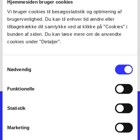
lorem ipsum dolor sit amet ...
Hjemmesiden bruger cookies
lorem ipsum dolor sit amet ...
Vi bruger cookies til besøgsstatistik og optimering af
lorem ipsum dolor sit amet ...
brugervenlighed. Du kan til enhver tid ændre eller
lorem ipsum dolor sit amet ...
tilbagetrække dit samtykke ved at klikke på ”Cookies” i
bunden af siden. Du kan læse mere om de anvendte
lorem ipsum dolor sit amet ...
cookies under ”Detaljer”.
lorem ipsum dolor sit amet ...
lorem ipsum dolor sit amet ...
lorem ipsum dolor sit amet ...
Samtykkevalg
lorem ipsum dolor sit amet ...
Nødvendig
Funktionelle
Statistik
Marketing