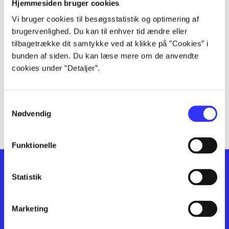
lorem ipsum dolor sit amet ...
Hjemmesiden bruger cookies
lorem ipsum dolor sit amet ...
Vi bruger cookies til besøgsstatistik og optimering af
lorem ipsum dolor sit amet ...
brugervenlighed. Du kan til enhver tid ændre eller
lorem ipsum dolor sit amet ...
tilbagetrække dit samtykke ved at klikke på ”Cookies” i
bunden af siden. Du kan læse mere om de anvendte
lorem ipsum dolor sit amet ...
cookies under ”Detaljer”.
lorem ipsum dolor sit amet ...
lorem ipsum dolor sit amet ...
lorem ipsum dolor sit amet ...
Samtykkevalg
lorem ipsum dolor sit amet ...
Nødvendig
Funktionelle
Statistik
Marketing