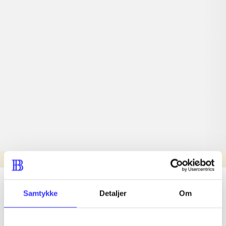
Læsetid: min.
lorem ipsum dolor sit amet ...
Samtykke
Detaljer
Om
Nyhed
lorem ipsum dolor sit amet ...