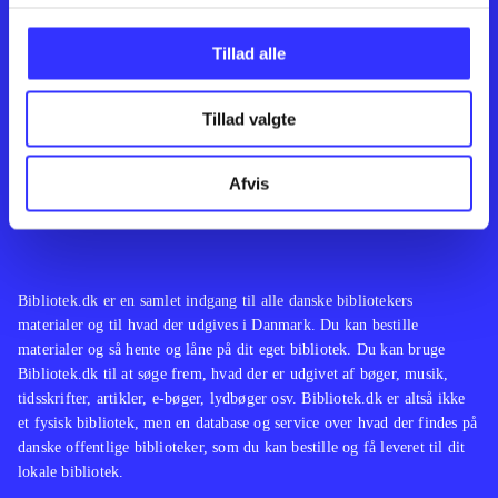
Kontakt os
Afdelinger
Om Bibliotek.dk
Bøger
Tillad alle
Hjælp og vejledning
Artikler
Kontakt os
Film
Privatlivspolitik
Musik
Tillad valgte
Leverandører
Spil
Feedback
English
Noder
Afvis
Tilgængelighedserklæring
Bibliotek.dk er en samlet indgang til alle danske bibliotekers
materialer og til hvad der udgives i Danmark. Du kan bestille
materialer og så hente og låne på dit eget bibliotek. Du kan bruge
Bibliotek.dk til at søge frem, hvad der er udgivet af bøger, musik,
tidsskrifter, artikler, e-bøger, lydbøger osv. Bibliotek.dk er altså ikke
et fysisk bibliotek, men en database og service over hvad der findes på
danske offentlige biblioteker, som du kan bestille og få leveret til dit
lokale bibliotek.