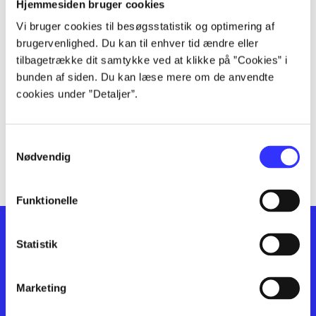
lorem ipsum dolor sit amet ...
Hjemmesiden bruger cookies
lorem ipsum dolor sit amet ...
Vi bruger cookies til besøgsstatistik og optimering af
lorem ipsum dolor sit amet ...
brugervenlighed. Du kan til enhver tid ændre eller
lorem ipsum dolor sit amet ...
tilbagetrække dit samtykke ved at klikke på ”Cookies” i
bunden af siden. Du kan læse mere om de anvendte
lorem ipsum dolor sit amet ...
cookies under ”Detaljer”.
lorem ipsum dolor sit amet ...
lorem ipsum dolor sit amet ...
lorem ipsum dolor sit amet ...
Samtykkevalg
lorem ipsum dolor sit amet ...
Nødvendig
Funktionelle
Statistik
Marketing