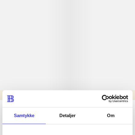
Læsetid: min.
lorem ipsum dolor sit amet ...
Samtykke
Detaljer
Om
Nyhed
lorem ipsum dolor sit amet ...