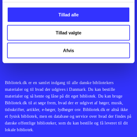
Kontakt os
Afdelinger
Om Bibliotek.dk
Bøger
Tillad alle
Hjælp og vejledning
Artikler
Kontakt os
Film
Privatlivspolitik
Musik
Tillad valgte
Leverandører
Spil
Feedback
English
Noder
Afvis
Tilgængelighedserklæring
Bibliotek.dk er en samlet indgang til alle danske bibliotekers
materialer og til hvad der udgives i Danmark. Du kan bestille
materialer og så hente og låne på dit eget bibliotek. Du kan bruge
Bibliotek.dk til at søge frem, hvad der er udgivet af bøger, musik,
tidsskrifter, artikler, e-bøger, lydbøger osv. Bibliotek.dk er altså ikke
et fysisk bibliotek, men en database og service over hvad der findes på
danske offentlige biblioteker, som du kan bestille og få leveret til dit
lokale bibliotek.