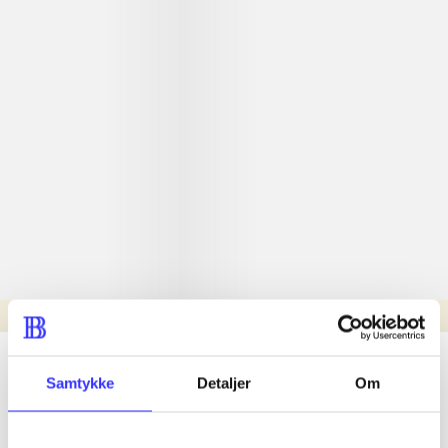
Læsetid: min.
lorem ipsum dolor sit amet ...
Samtykke
Detaljer
Om
Nyhed
lorem ipsum dolor sit amet ...