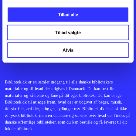
Kontakt os
Afdelinger
Om Bibliotek.dk
Bøger
Tillad alle
Hjælp og vejledning
Artikler
Kontakt os
Film
Privatlivspolitik
Musik
Tillad valgte
Leverandører
Spil
Feedback
English
Noder
Afvis
Tilgængelighedserklæring
Bibliotek.dk er en samlet indgang til alle danske bibliotekers
materialer og til hvad der udgives i Danmark. Du kan bestille
materialer og så hente og låne på dit eget bibliotek. Du kan bruge
Bibliotek.dk til at søge frem, hvad der er udgivet af bøger, musik,
tidsskrifter, artikler, e-bøger, lydbøger osv. Bibliotek.dk er altså ikke
et fysisk bibliotek, men en database og service over hvad der findes på
danske offentlige biblioteker, som du kan bestille og få leveret til dit
lokale bibliotek.