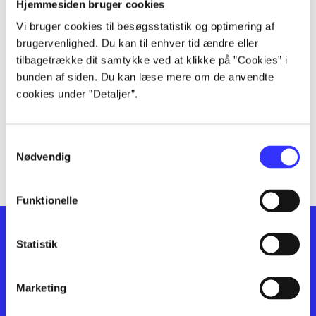
lorem ipsum dolor sit amet ...
Hjemmesiden bruger cookies
lorem ipsum dolor sit amet ...
Vi bruger cookies til besøgsstatistik og optimering af
lorem ipsum dolor sit amet ...
brugervenlighed. Du kan til enhver tid ændre eller
lorem ipsum dolor sit amet ...
tilbagetrække dit samtykke ved at klikke på ”Cookies” i
bunden af siden. Du kan læse mere om de anvendte
lorem ipsum dolor sit amet ...
cookies under ”Detaljer”.
lorem ipsum dolor sit amet ...
lorem ipsum dolor sit amet ...
lorem ipsum dolor sit amet ...
Samtykkevalg
lorem ipsum dolor sit amet ...
Nødvendig
Funktionelle
Statistik
Marketing