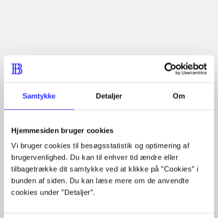
Læsetid: min.
lorem ipsum dolor sit amet ...
Nyhed
lorem ipsum dolor sit amet ...
lorem ipsum dolor sit amet ...
lorem ipsum dolor sit amet ...
lorem ipsum dolor sit amet ...
lorem ipsum dolor sit amet ...
lorem ipsum dolor sit amet ...
Samtykke
Detaljer
Om
lorem ipsum dolor sit amet ...
lorem ipsum dolor sit amet ...
lorem ipsum dolor sit amet ...
Hjemmesiden bruger cookies
lorem ipsum dolor sit amet ...
Vi bruger cookies til besøgsstatistik og optimering af
brugervenlighed. Du kan til enhver tid ændre eller
tilbagetrække dit samtykke ved at klikke på ”Cookies” i
bunden af siden. Du kan læse mere om de anvendte
cookies under ”Detaljer”.