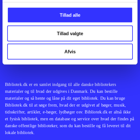
Kontakt os
Afdelinger
Om Bibliotek.dk
Bøger
Tillad alle
Hjælp og vejledning
Artikler
Kontakt os
Film
Privatlivspolitik
Musik
Tillad valgte
Leverandører
Spil
Feedback
English
Noder
Afvis
Tilgængelighedserklæring
Bibliotek.dk er en samlet indgang til alle danske bibliotekers
materialer og til hvad der udgives i Danmark. Du kan bestille
materialer og så hente og låne på dit eget bibliotek. Du kan bruge
Bibliotek.dk til at søge frem, hvad der er udgivet af bøger, musik,
tidsskrifter, artikler, e-bøger, lydbøger osv. Bibliotek.dk er altså ikke
et fysisk bibliotek, men en database og service over hvad der findes på
danske offentlige biblioteker, som du kan bestille og få leveret til dit
lokale bibliotek.