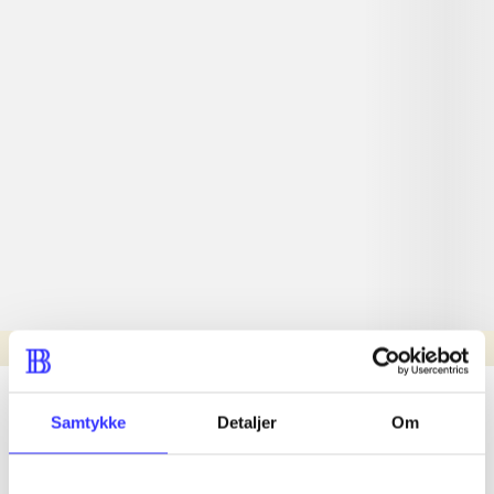
Læsetid: min.
lorem ipsum dolor sit amet ...
Samtykke
Detaljer
Om
Nyhed
lorem ipsum dolor sit amet ...