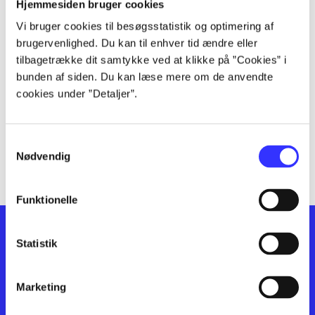
lorem ipsum dolor sit amet ...
Hjemmesiden bruger cookies
lorem ipsum dolor sit amet ...
Vi bruger cookies til besøgsstatistik og optimering af
lorem ipsum dolor sit amet ...
brugervenlighed. Du kan til enhver tid ændre eller
lorem ipsum dolor sit amet ...
tilbagetrække dit samtykke ved at klikke på ”Cookies” i
bunden af siden. Du kan læse mere om de anvendte
lorem ipsum dolor sit amet ...
cookies under ”Detaljer”.
lorem ipsum dolor sit amet ...
lorem ipsum dolor sit amet ...
lorem ipsum dolor sit amet ...
Samtykkevalg
lorem ipsum dolor sit amet ...
Nødvendig
Funktionelle
Statistik
Marketing