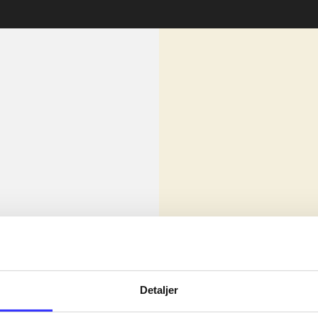
lorem ipsum dolor sit amet ...
Nyhed
olor sit amet ...
Detaljer
olor sit amet ...