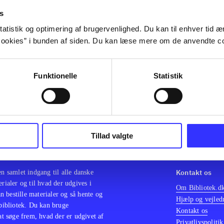
olor sit amet ...
s
olor sit amet ...
atistik og optimering af brugervenlighed. Du kan til enhver tid æn
olor sit amet ...
ookies” i bunden af siden. Du kan læse mere om de anvendte co
olor sit amet ...
olor sit amet ...
olor sit amet ...
Funktionelle
Statistik
olor sit amet ...
olor sit amet ...
Tillad valgte
Kontakt os
en samlet indgang til alle danske
erialer og til hvad der udgives i
Om Bibliotek.d
 bestille materialer og så hente og
Hjælp og vejled
 bibliotek. Du kan bruge
Kontakt os
 at søge frem, hvad der er udgivet af
Privatlivspolitik