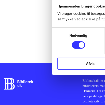
lorem ipsum d
Hjemmesiden bruger cookie
lorem ipsum d
Vi bruger cookies til besøgsst
lorem ipsum d
samtykke ved at klikke på ”C
lorem ipsum d
lorem ipsum d
Samtykkevalg
lorem ipsum d
Nødvendig
lorem ipsum d
lorem ipsum d
Afvis
Bibliotek.dk er 
bibliotekers mat
Danmark. Du kan
låne på dit eget
Bibliotek.dk til