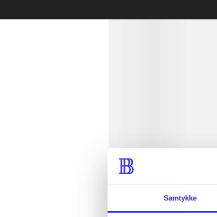
Læsetid: min.
lorem ipsum d
Samtykke
lorem ipsum d