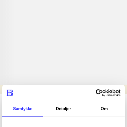
Læsetid: min.
lorem ipsum dolor sit amet ...
Samtykke
Detaljer
Om
Nyhed
lorem ipsum dolor sit amet ...