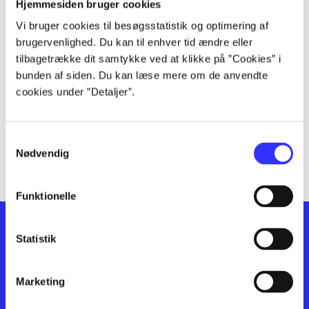
lorem ipsum dolor sit amet ...
Hjemmesiden bruger cookies
lorem ipsum dolor sit amet ...
Vi bruger cookies til besøgsstatistik og optimering af
lorem ipsum dolor sit amet ...
brugervenlighed. Du kan til enhver tid ændre eller
lorem ipsum dolor sit amet ...
tilbagetrække dit samtykke ved at klikke på ”Cookies” i
bunden af siden. Du kan læse mere om de anvendte
lorem ipsum dolor sit amet ...
cookies under ”Detaljer”.
lorem ipsum dolor sit amet ...
lorem ipsum dolor sit amet ...
lorem ipsum dolor sit amet ...
Samtykkevalg
lorem ipsum dolor sit amet ...
Nødvendig
Funktionelle
Statistik
Marketing