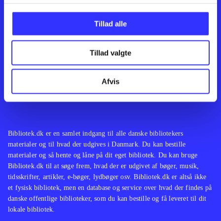
Kontakt os
Afdelinger
Om Bibliotek.dk
Bøger
Tillad alle
Hjælp og vejledning
Artikler
Kontakt os
Film
Privatlivspolitik
Musik
Tillad valgte
Leverandører
Spil
Feedback
English
Noder
Afvis
Tilgængelighedserklæring
Bibliotek.dk er en samlet indgang til alle danske bibliotekers
materialer og til hvad der udgives i Danmark. Du kan bestille
materialer og så hente og låne på dit eget bibliotek. Du kan bruge
Bibliotek.dk til at søge frem, hvad der er udgivet af bøger, musik,
tidsskrifter, artikler, e-bøger, lydbøger osv. Bibliotek.dk er altså ikke
et fysisk bibliotek, men en database og service over hvad der findes på
danske offentlige biblioteker, som du kan bestille og få leveret til dit
lokale bibliotek.