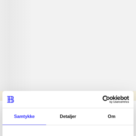
Læsetid: min.
lorem ipsum dolor sit amet ...
Samtykke
Detaljer
Om
Nyhed
lorem ipsum dolor sit amet ...