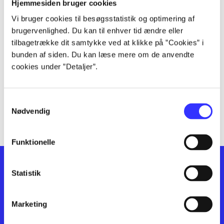
lorem ipsum dolor sit amet ...
Hjemmesiden bruger cookies
lorem ipsum dolor sit amet ...
Vi bruger cookies til besøgsstatistik og optimering af
lorem ipsum dolor sit amet ...
brugervenlighed. Du kan til enhver tid ændre eller
lorem ipsum dolor sit amet ...
tilbagetrække dit samtykke ved at klikke på ”Cookies” i
bunden af siden. Du kan læse mere om de anvendte
lorem ipsum dolor sit amet ...
cookies under ”Detaljer”.
lorem ipsum dolor sit amet ...
lorem ipsum dolor sit amet ...
lorem ipsum dolor sit amet ...
Samtykkevalg
lorem ipsum dolor sit amet ...
Nødvendig
Funktionelle
Statistik
Marketing