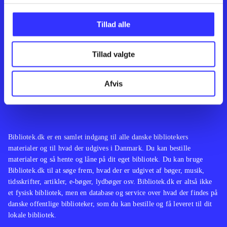
Kontakt os
Afdelinger
Om Bibliotek.dk
Bøger
Tillad alle
Hjælp og vejledning
Artikler
Kontakt os
Film
Privatlivspolitik
Musik
Tillad valgte
Leverandører
Spil
Feedback
English
Noder
Afvis
Tilgængelighedserklæring
Bibliotek.dk er en samlet indgang til alle danske bibliotekers
materialer og til hvad der udgives i Danmark. Du kan bestille
materialer og så hente og låne på dit eget bibliotek. Du kan bruge
Bibliotek.dk til at søge frem, hvad der er udgivet af bøger, musik,
tidsskrifter, artikler, e-bøger, lydbøger osv. Bibliotek.dk er altså ikke
et fysisk bibliotek, men en database og service over hvad der findes på
danske offentlige biblioteker, som du kan bestille og få leveret til dit
lokale bibliotek.