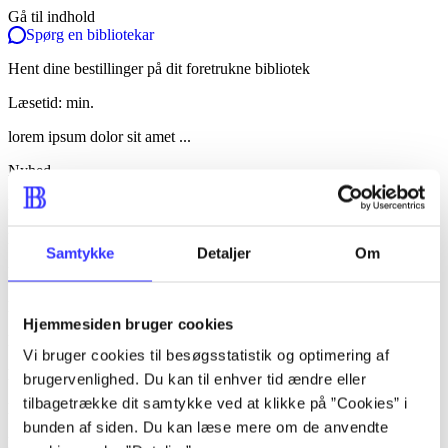
Gå til indhold
Spørg en bibliotekar
Hent dine bestillinger på dit foretrukne bibliotek
Læsetid: min.
lorem ipsum dolor sit amet ...
Nyhed
lorem ipsum dolor sit amet ...
lorem ipsum dolor sit amet ...
Samtykke
Detaljer
Om
lorem ipsum dolor sit amet ...
lorem ipsum dolor sit amet ...
Hjemmesiden bruger cookies
lorem ipsum dolor sit amet ...
Vi bruger cookies til besøgsstatistik og optimering af
lorem ipsum dolor sit amet ...
brugervenlighed. Du kan til enhver tid ændre eller
tilbagetrække dit samtykke ved at klikke på ”Cookies” i
lorem ipsum dolor sit amet ...
bunden af siden. Du kan læse mere om de anvendte
lorem ipsum dolor sit amet ...