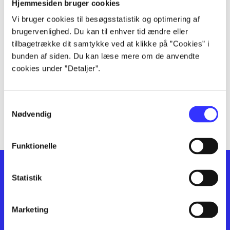
lorem ipsum dolor sit amet ...
Hjemmesiden bruger cookies
lorem ipsum dolor sit amet ...
Vi bruger cookies til besøgsstatistik og optimering af
lorem ipsum dolor sit amet ...
brugervenlighed. Du kan til enhver tid ændre eller
lorem ipsum dolor sit amet ...
tilbagetrække dit samtykke ved at klikke på ”Cookies” i
bunden af siden. Du kan læse mere om de anvendte
lorem ipsum dolor sit amet ...
cookies under ”Detaljer”.
lorem ipsum dolor sit amet ...
lorem ipsum dolor sit amet ...
lorem ipsum dolor sit amet ...
Samtykkevalg
lorem ipsum dolor sit amet ...
Nødvendig
Funktionelle
Statistik
Marketing