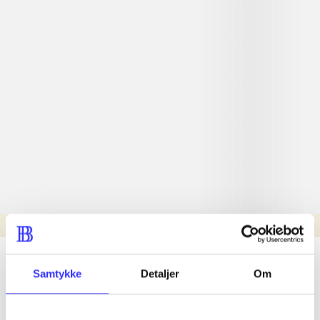
Læsetid: min.
lorem ipsum dolor sit amet ...
Samtykke
Detaljer
Om
Nyhed
lorem ipsum dolor sit amet ...