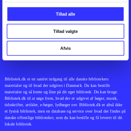
Kontakt os
Afdelinger
Om Bibliotek.dk
Bøger
Tillad alle
Hjælp og vejledning
Artikler
Kontakt os
Film
Privatlivspolitik
Musik
Tillad valgte
Leverandører
Spil
Feedback
English
Noder
Afvis
Tilgængelighedserklæring
Bibliotek.dk er en samlet indgang til alle danske bibliotekers
materialer og til hvad der udgives i Danmark. Du kan bestille
materialer og så hente og låne på dit eget bibliotek. Du kan bruge
Bibliotek.dk til at søge frem, hvad der er udgivet af bøger, musik,
tidsskrifter, artikler, e-bøger, lydbøger osv. Bibliotek.dk er altså ikke
et fysisk bibliotek, men en database og service over hvad der findes på
danske offentlige biblioteker, som du kan bestille og få leveret til dit
lokale bibliotek.