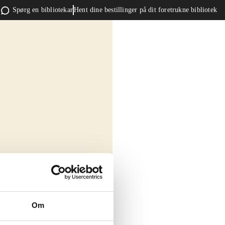
Spørg en bibliotekar
Hent dine bestillinger på dit foretrukne bibliotek
Om