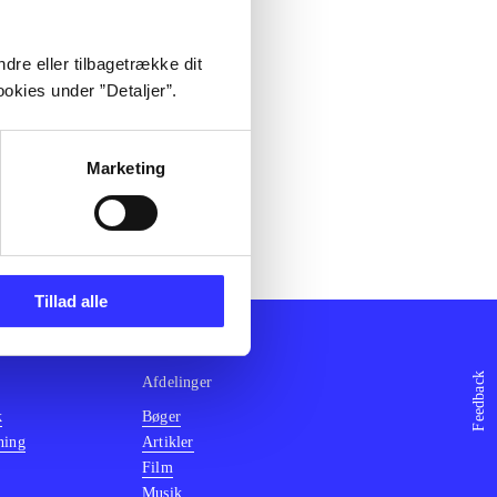
dre eller tilbagetrække dit
okies under ”Detaljer”.
Marketing
Tillad alle
Feedback
Afdelinger
k
Bøger
ning
Artikler
Film
Musik