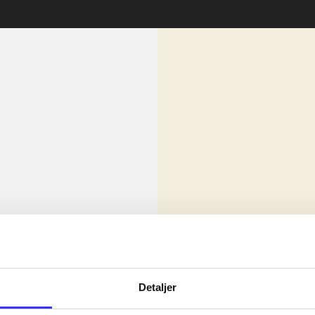
lorem ipsum dolor sit amet ...
Nyhed
olor sit amet ...
Detaljer
olor sit amet ...