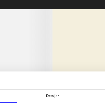
lorem ipsum dolor sit amet ...
Nyhed
olor sit amet ...
Detaljer
olor sit amet ...