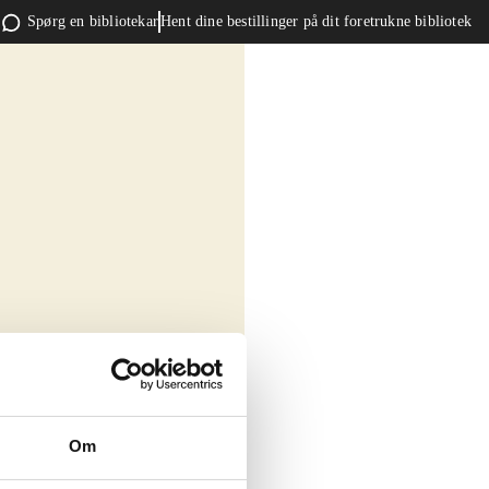
Spørg en bibliotekar
Hent dine bestillinger på dit foretrukne bibliotek
Om