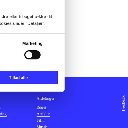
dre eller tilbagetrække dit
okies under ”Detaljer”.
Marketing
Tillad alle
Feedback
Afdelinger
k
Bøger
ning
Artikler
Film
Musik