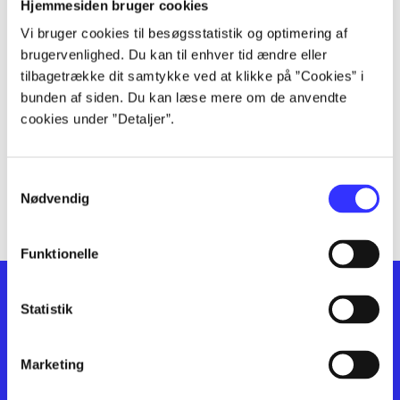
lorem ipsum dolor sit amet ...
Hjemmesiden bruger cookies
lorem ipsum dolor sit amet ...
Vi bruger cookies til besøgsstatistik og optimering af
lorem ipsum dolor sit amet ...
brugervenlighed. Du kan til enhver tid ændre eller
lorem ipsum dolor sit amet ...
tilbagetrække dit samtykke ved at klikke på ”Cookies” i
bunden af siden. Du kan læse mere om de anvendte
lorem ipsum dolor sit amet ...
cookies under ”Detaljer”.
lorem ipsum dolor sit amet ...
lorem ipsum dolor sit amet ...
lorem ipsum dolor sit amet ...
Samtykkevalg
lorem ipsum dolor sit amet ...
Nødvendig
Funktionelle
Statistik
Marketing