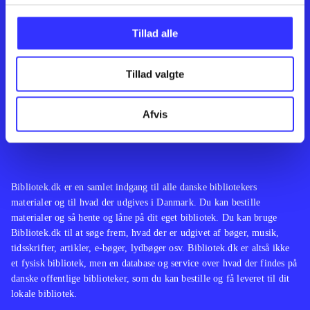
Kontakt os
Afdelinger
Om Bibliotek.dk
Bøger
Tillad alle
Hjælp og vejledning
Artikler
Kontakt os
Film
Privatlivspolitik
Musik
Tillad valgte
Leverandører
Spil
Feedback
English
Noder
Afvis
Tilgængelighedserklæring
Bibliotek.dk er en samlet indgang til alle danske bibliotekers
materialer og til hvad der udgives i Danmark. Du kan bestille
materialer og så hente og låne på dit eget bibliotek. Du kan bruge
Bibliotek.dk til at søge frem, hvad der er udgivet af bøger, musik,
tidsskrifter, artikler, e-bøger, lydbøger osv. Bibliotek.dk er altså ikke
et fysisk bibliotek, men en database og service over hvad der findes på
danske offentlige biblioteker, som du kan bestille og få leveret til dit
lokale bibliotek.