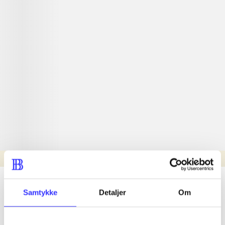
Læsetid: min.
lorem ipsum dolor sit amet ...
Samtykke
Detaljer
Om
Nyhed
lorem ipsum dolor sit amet ...