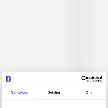
Læsetid: min.
lorem ipsum dolor sit amet ...
Samtykke
Detaljer
Om
Nyhed
lorem ipsum dolor sit amet ...