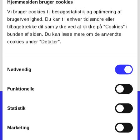
lorem ipsum dolor sit amet ...
Hjemmesiden bruger cookies
lorem ipsum dolor sit amet ...
Vi bruger cookies til besøgsstatistik og optimering af
lorem ipsum dolor sit amet ...
brugervenlighed. Du kan til enhver tid ændre eller
lorem ipsum dolor sit amet ...
tilbagetrække dit samtykke ved at klikke på ”Cookies” i
bunden af siden. Du kan læse mere om de anvendte
lorem ipsum dolor sit amet ...
cookies under ”Detaljer”.
lorem ipsum dolor sit amet ...
lorem ipsum dolor sit amet ...
lorem ipsum dolor sit amet ...
Samtykkevalg
lorem ipsum dolor sit amet ...
Nødvendig
Funktionelle
Statistik
Marketing