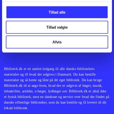
Kontakt os
Afdelinger
Om Bibliotek.dk
Bøger
Tillad alle
Hjælp og vejledning
Artikler
Kontakt os
Film
Privatlivspolitik
Musik
Tillad valgte
Leverandører
Spil
Feedback
English
Noder
Afvis
Tilgængelighedserklæring
Bibliotek.dk er en samlet indgang til alle danske bibliotekers
materialer og til hvad der udgives i Danmark. Du kan bestille
materialer og så hente og låne på dit eget bibliotek. Du kan bruge
Bibliotek.dk til at søge frem, hvad der er udgivet af bøger, musik,
tidsskrifter, artikler, e-bøger, lydbøger osv. Bibliotek.dk er altså ikke
et fysisk bibliotek, men en database og service over hvad der findes på
danske offentlige biblioteker, som du kan bestille og få leveret til dit
lokale bibliotek.