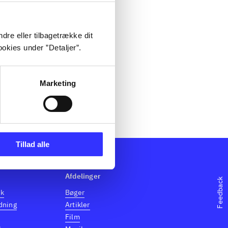
dre eller tilbagetrække dit
okies under ”Detaljer”.
Marketing
Tillad alle
Afdelinger
Feedback
dk
Bøger
dning
Artikler
Film