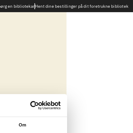
Hent dine bestillinger på dit foretrukne bibliotek
ørg en bibliotekar
Om