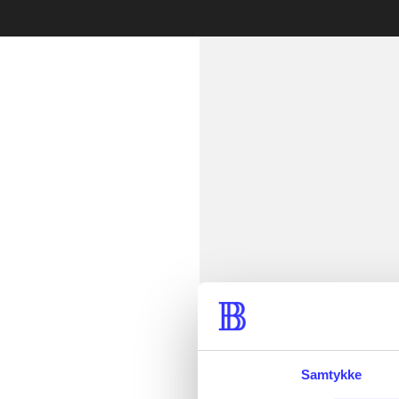
Læsetid: min.
lorem ipsum 
Samtykke
lorem ipsum 