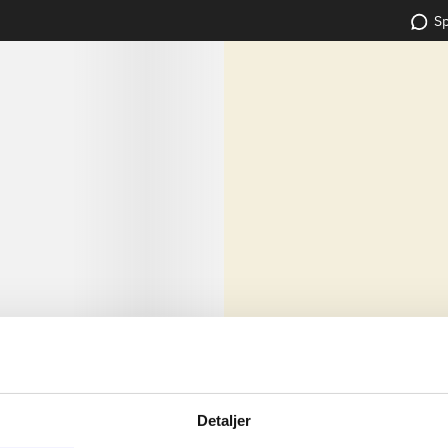
Sp
lorem ipsum dolor sit amet ...
Nyhed
dolor sit amet ...
Detaljer
dolor sit amet ...