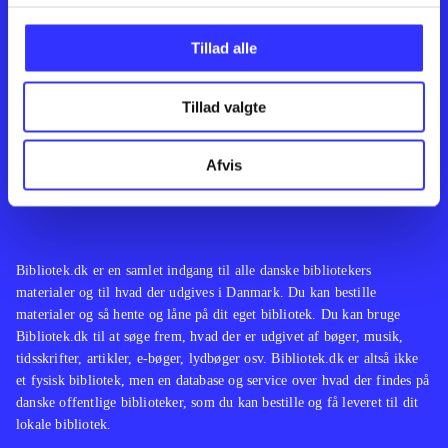
Kontakt os
Afdelinger
Om Bibliotek.dk
Bøger
Tillad alle
Hjælp og vejledning
Artikler
Kontakt os
Film
Privatlivspolitik
Musik
Tillad valgte
Leverandører
Spil
Feedback
English
Noder
Afvis
Tilgængelighedserklæring
Bibliotek.dk er en samlet indgang til alle danske bibliotekers
materialer og til hvad der udgives i Danmark. Du kan bestille
materialer og så hente og låne på dit eget bibliotek. Du kan bruge
Bibliotek.dk til at søge frem, hvad der er udgivet af bøger, musik,
tidsskrifter, artikler, e-bøger, lydbøger osv. Bibliotek.dk er altså ikke
et fysisk bibliotek, men en database og service over hvad der findes på
danske offentlige biblioteker, som du kan bestille og få leveret til dit
lokale bibliotek.