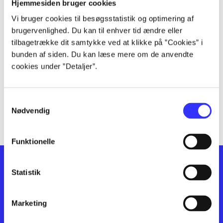
lorem ipsum dolor sit amet ...
Hjemmesiden bruger cookies
lorem ipsum dolor sit amet ...
Vi bruger cookies til besøgsstatistik og optimering af
lorem ipsum dolor sit amet ...
brugervenlighed. Du kan til enhver tid ændre eller
lorem ipsum dolor sit amet ...
tilbagetrække dit samtykke ved at klikke på ”Cookies” i
bunden af siden. Du kan læse mere om de anvendte
lorem ipsum dolor sit amet ...
cookies under ”Detaljer”.
lorem ipsum dolor sit amet ...
lorem ipsum dolor sit amet ...
lorem ipsum dolor sit amet ...
Samtykkevalg
lorem ipsum dolor sit amet ...
Nødvendig
Funktionelle
Statistik
Marketing