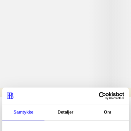
Læsetid: min.
lorem ipsum dolor sit amet ...
Samtykke
Detaljer
Om
Nyhed
lorem ipsum dolor sit amet ...