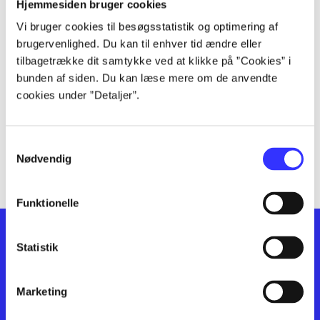
lorem ipsum dolor sit amet ...
Hjemmesiden bruger cookies
lorem ipsum dolor sit amet ...
Vi bruger cookies til besøgsstatistik og optimering af
lorem ipsum dolor sit amet ...
brugervenlighed. Du kan til enhver tid ændre eller
lorem ipsum dolor sit amet ...
tilbagetrække dit samtykke ved at klikke på ”Cookies” i
bunden af siden. Du kan læse mere om de anvendte
lorem ipsum dolor sit amet ...
cookies under ”Detaljer”.
lorem ipsum dolor sit amet ...
lorem ipsum dolor sit amet ...
lorem ipsum dolor sit amet ...
Samtykkevalg
lorem ipsum dolor sit amet ...
Nødvendig
Funktionelle
Statistik
Marketing