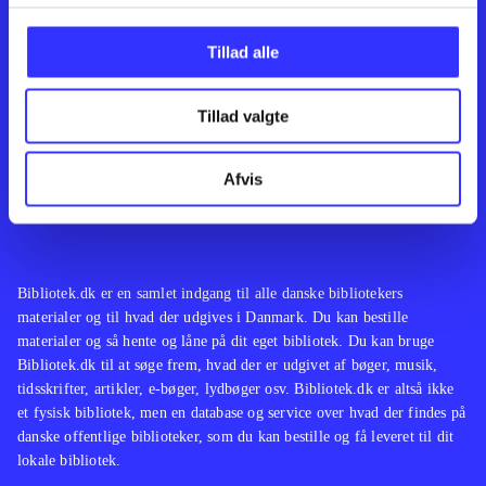
Kontakt os
Afdelinger
Om Bibliotek.dk
Bøger
Tillad alle
Hjælp og vejledning
Artikler
Kontakt os
Film
Privatlivspolitik
Musik
Tillad valgte
Leverandører
Spil
Feedback
English
Noder
Afvis
Tilgængelighedserklæring
Bibliotek.dk er en samlet indgang til alle danske bibliotekers
materialer og til hvad der udgives i Danmark. Du kan bestille
materialer og så hente og låne på dit eget bibliotek. Du kan bruge
Bibliotek.dk til at søge frem, hvad der er udgivet af bøger, musik,
tidsskrifter, artikler, e-bøger, lydbøger osv. Bibliotek.dk er altså ikke
et fysisk bibliotek, men en database og service over hvad der findes på
danske offentlige biblioteker, som du kan bestille og få leveret til dit
lokale bibliotek.