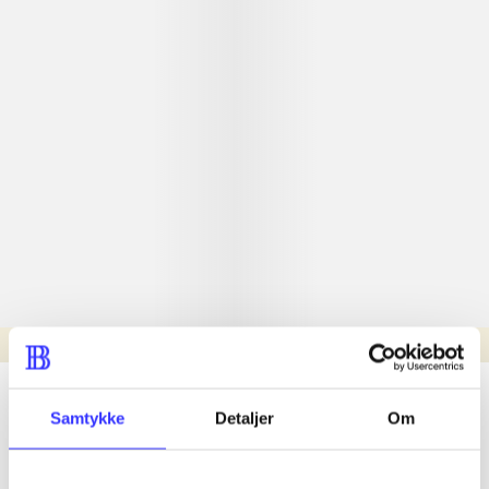
Læsetid: min.
lorem ipsum dolor sit amet ...
Samtykke
Detaljer
Om
Nyhed
lorem ipsum dolor sit amet ...