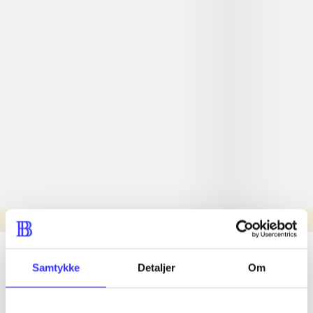
Læsetid: min.
lorem ipsum dolor sit amet ...
Samtykke
Detaljer
Om
Nyhed
lorem ipsum dolor sit amet ...