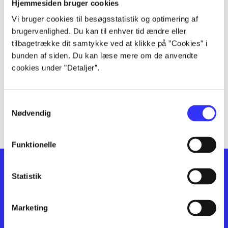
lorem ipsum dolor sit amet ...
Hjemmesiden bruger cookies
lorem ipsum dolor sit amet ...
Vi bruger cookies til besøgsstatistik og optimering af
lorem ipsum dolor sit amet ...
brugervenlighed. Du kan til enhver tid ændre eller
lorem ipsum dolor sit amet ...
tilbagetrække dit samtykke ved at klikke på ”Cookies” i
bunden af siden. Du kan læse mere om de anvendte
lorem ipsum dolor sit amet ...
cookies under ”Detaljer”.
lorem ipsum dolor sit amet ...
lorem ipsum dolor sit amet ...
lorem ipsum dolor sit amet ...
Samtykkevalg
lorem ipsum dolor sit amet ...
Nødvendig
Funktionelle
Statistik
Marketing