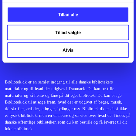
Kontakt os
Afdelinger
Om Bibliotek.dk
Bøger
Tillad alle
Hjælp og vejledning
Artikler
Kontakt os
Film
Privatlivspolitik
Musik
Tillad valgte
Leverandører
Spil
Feedback
English
Noder
Afvis
Tilgængelighedserklæring
Bibliotek.dk er en samlet indgang til alle danske bibliotekers
materialer og til hvad der udgives i Danmark. Du kan bestille
materialer og så hente og låne på dit eget bibliotek. Du kan bruge
Bibliotek.dk til at søge frem, hvad der er udgivet af bøger, musik,
tidsskrifter, artikler, e-bøger, lydbøger osv. Bibliotek.dk er altså ikke
et fysisk bibliotek, men en database og service over hvad der findes på
danske offentlige biblioteker, som du kan bestille og få leveret til dit
lokale bibliotek.