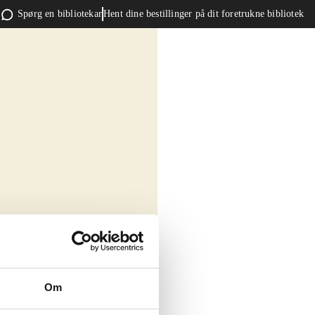
Spørg en bibliotekar
Hent dine bestillinger på dit foretrukne bibliotek
Om