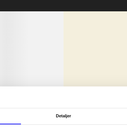
lorem ipsum dolor sit amet ...
Nyhed
olor sit amet ...
Detaljer
olor sit amet ...