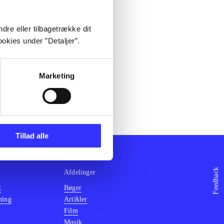
dre eller tilbagetrække dit
okies under ”Detaljer”.
Marketing
Tillad alle
Feedback
Afdelinger
k
Bøger
ning
Artikler
Film
Musik