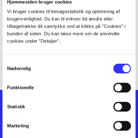
lorem ipsum dolor sit amet ...
Hjemmesiden bruger cookies
lorem ipsum dolor sit amet ...
Vi bruger cookies til besøgsstatistik og optimering af
lorem ipsum dolor sit amet ...
brugervenlighed. Du kan til enhver tid ændre eller
lorem ipsum dolor sit amet ...
tilbagetrække dit samtykke ved at klikke på ”Cookies” i
bunden af siden. Du kan læse mere om de anvendte
lorem ipsum dolor sit amet ...
cookies under ”Detaljer”.
lorem ipsum dolor sit amet ...
lorem ipsum dolor sit amet ...
lorem ipsum dolor sit amet ...
Samtykkevalg
lorem ipsum dolor sit amet ...
Nødvendig
Funktionelle
Statistik
Marketing