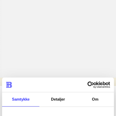
Læsetid: min.
lorem ipsum dolor sit amet ...
Samtykke
Detaljer
Om
Nyhed
lorem ipsum dolor sit amet ...