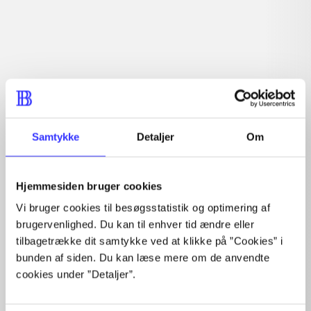
Læsetid: min.
lorem ipsum dolor sit amet ...
Nyhed
lorem ipsum dolor sit amet ...
lorem ipsum dolor sit amet ...
lorem ipsum dolor sit amet ...
lorem ipsum dolor sit amet ...
lorem ipsum dolor sit amet ...
lorem ipsum dolor sit amet ...
Samtykke
Detaljer
Om
lorem ipsum dolor sit amet ...
lorem ipsum dolor sit amet ...
lorem ipsum dolor sit amet ...
Hjemmesiden bruger cookies
lorem ipsum dolor sit amet ...
Vi bruger cookies til besøgsstatistik og optimering af
brugervenlighed. Du kan til enhver tid ændre eller
tilbagetrække dit samtykke ved at klikke på ”Cookies” i
bunden af siden. Du kan læse mere om de anvendte
cookies under ”Detaljer”.