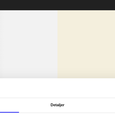
lorem ipsum dolor sit amet ...
Nyhed
olor sit amet ...
Detaljer
olor sit amet ...