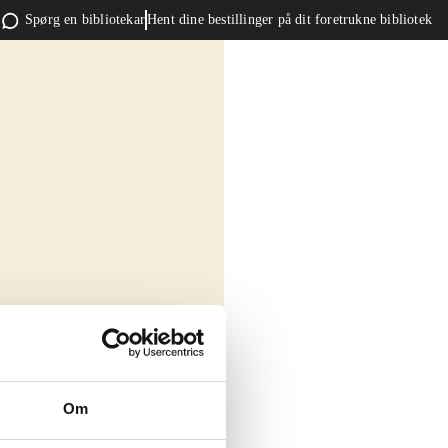
Spørg en bibliotekar
Hent dine bestillinger på dit foretrukne bibliotek
Om