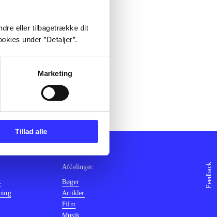
dre eller tilbagetrække dit
okies under ”Detaljer”.
Marketing
Tillad alle
Feedback
Afdelinger
k
Bøger
ning
Artikler
Film
Musik