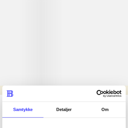
Læsetid: min.
lorem ipsum dolor sit amet ...
Samtykke
Detaljer
Om
Nyhed
lorem ipsum dolor sit amet ...