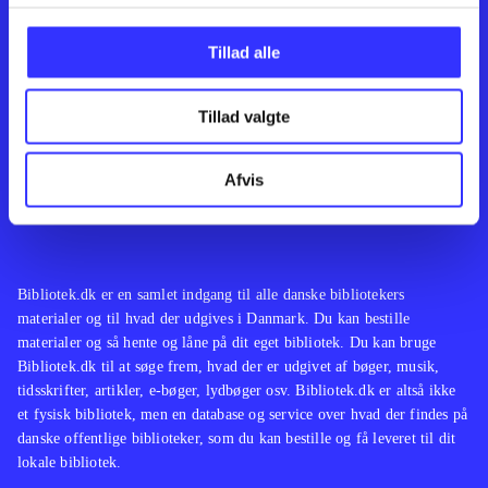
Kontakt os
Afdelinger
Om Bibliotek.dk
Bøger
Tillad alle
Hjælp og vejledning
Artikler
Kontakt os
Film
Privatlivspolitik
Musik
Tillad valgte
Leverandører
Spil
Feedback
English
Noder
Afvis
Tilgængelighedserklæring
Bibliotek.dk er en samlet indgang til alle danske bibliotekers
materialer og til hvad der udgives i Danmark. Du kan bestille
materialer og så hente og låne på dit eget bibliotek. Du kan bruge
Bibliotek.dk til at søge frem, hvad der er udgivet af bøger, musik,
tidsskrifter, artikler, e-bøger, lydbøger osv. Bibliotek.dk er altså ikke
et fysisk bibliotek, men en database og service over hvad der findes på
danske offentlige biblioteker, som du kan bestille og få leveret til dit
lokale bibliotek.