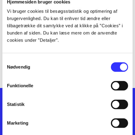
lorem ipsum dolor sit amet ...
Hjemmesiden bruger cookies
lorem ipsum dolor sit amet ...
Vi bruger cookies til besøgsstatistik og optimering af
lorem ipsum dolor sit amet ...
brugervenlighed. Du kan til enhver tid ændre eller
lorem ipsum dolor sit amet ...
tilbagetrække dit samtykke ved at klikke på ”Cookies” i
bunden af siden. Du kan læse mere om de anvendte
lorem ipsum dolor sit amet ...
cookies under ”Detaljer”.
lorem ipsum dolor sit amet ...
lorem ipsum dolor sit amet ...
lorem ipsum dolor sit amet ...
Samtykkevalg
lorem ipsum dolor sit amet ...
Nødvendig
Funktionelle
Statistik
Marketing