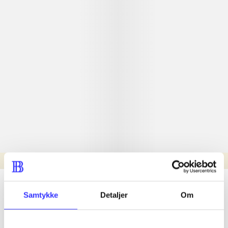
Læsetid: min.
lorem ipsum dolor sit amet ...
Samtykke
Detaljer
Om
Nyhed
lorem ipsum dolor sit amet ...