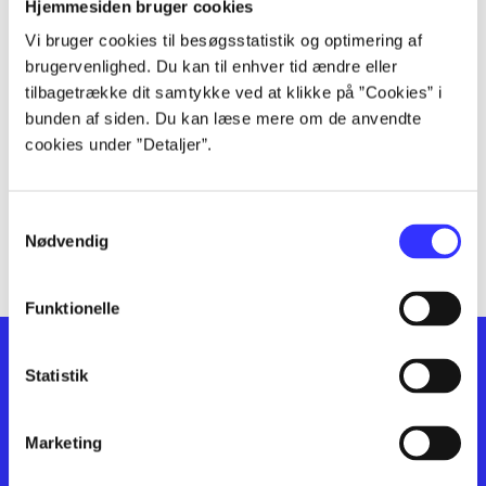
lorem ipsum dolor sit amet ...
Hjemmesiden bruger cookies
lorem ipsum dolor sit amet ...
Vi bruger cookies til besøgsstatistik og optimering af
lorem ipsum dolor sit amet ...
brugervenlighed. Du kan til enhver tid ændre eller
lorem ipsum dolor sit amet ...
tilbagetrække dit samtykke ved at klikke på ”Cookies” i
bunden af siden. Du kan læse mere om de anvendte
lorem ipsum dolor sit amet ...
cookies under ”Detaljer”.
lorem ipsum dolor sit amet ...
lorem ipsum dolor sit amet ...
lorem ipsum dolor sit amet ...
Samtykkevalg
lorem ipsum dolor sit amet ...
Nødvendig
Funktionelle
Statistik
Marketing