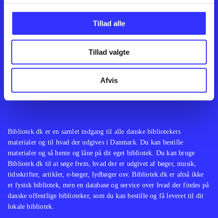
Kontakt os
Afdelinger
Om Bibliotek.dk
Bøger
Tillad alle
Hjælp og vejledning
Artikler
Kontakt os
Film
Privatlivspolitik
Musik
Tillad valgte
Leverandører
Spil
Feedback
English
Noder
Afvis
Tilgængelighedserklæring
Bibliotek.dk er en samlet indgang til alle danske bibliotekers
materialer og til hvad der udgives i Danmark. Du kan bestille
materialer og så hente og låne på dit eget bibliotek. Du kan bruge
Bibliotek.dk til at søge frem, hvad der er udgivet af bøger, musik,
tidsskrifter, artikler, e-bøger, lydbøger osv. Bibliotek.dk er altså ikke
et fysisk bibliotek, men en database og service over hvad der findes på
danske offentlige biblioteker, som du kan bestille og få leveret til dit
lokale bibliotek.