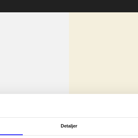
lorem ipsum dolor sit amet ...
Nyhed
olor sit amet ...
Detaljer
olor sit amet ...