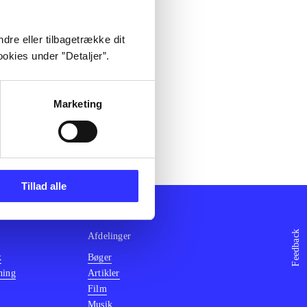
dre eller tilbagetrække dit
okies under ”Detaljer”.
Marketing
Tillad alle
Feedback
Afdelinger
k
Bøger
ning
Artikler
Film
Musik