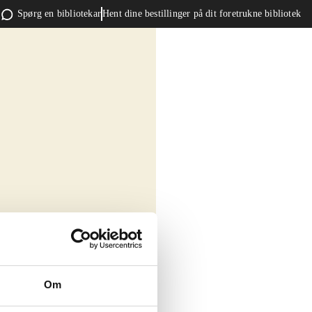
Spørg en bibliotekar
Hent dine bestillinger på dit foretrukne bibliotek
Om