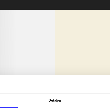
lorem ipsum dolor sit amet ...
Nyhed
olor sit amet ...
Detaljer
olor sit amet ...