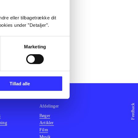
dre eller tilbagetrække dit
okies under ”Detaljer”.
Marketing
Tillad alle
Feedback
Afdelinger
k
Bøger
ning
Artikler
Film
Musik