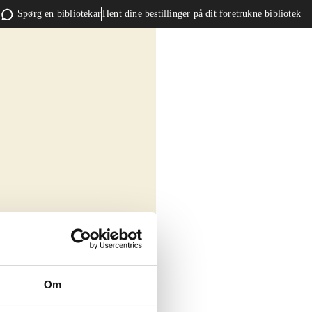
Spørg en bibliotekar
Hent dine bestillinger på dit foretrukne bibliotek
Om