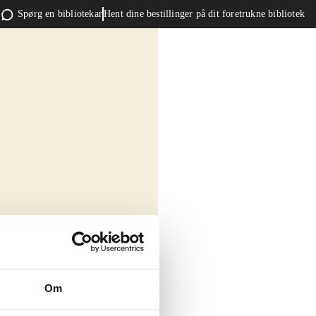
Spørg en bibliotekar
Hent dine bestillinger på dit foretrukne bibliotek
Om