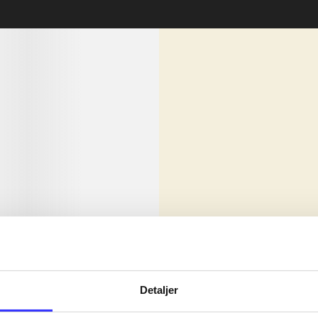
lorem ipsum dolor sit amet ...
Nyhed
olor sit amet ...
Detaljer
olor sit amet ...