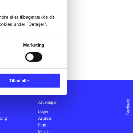
dre eller tilbagetrække dit
okies under ”Detaljer”.
Marketing
Tillad alle
Feedback
Afdelinger
k
Bøger
ning
Artikler
Film
Musik