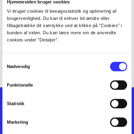
lorem ipsum dolor sit amet ...
Hjemmesiden bruger cookies
lorem ipsum dolor sit amet ...
Vi bruger cookies til besøgsstatistik og optimering af
lorem ipsum dolor sit amet ...
brugervenlighed. Du kan til enhver tid ændre eller
lorem ipsum dolor sit amet ...
tilbagetrække dit samtykke ved at klikke på ”Cookies” i
bunden af siden. Du kan læse mere om de anvendte
lorem ipsum dolor sit amet ...
cookies under ”Detaljer”.
lorem ipsum dolor sit amet ...
lorem ipsum dolor sit amet ...
lorem ipsum dolor sit amet ...
Samtykkevalg
lorem ipsum dolor sit amet ...
Nødvendig
Funktionelle
Statistik
Marketing