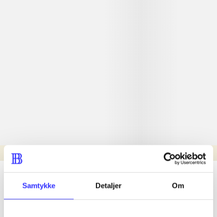
Læsetid: min.
lorem ipsum dolor sit amet ...
Samtykke
Detaljer
Om
Nyhed
lorem ipsum dolor sit amet ...