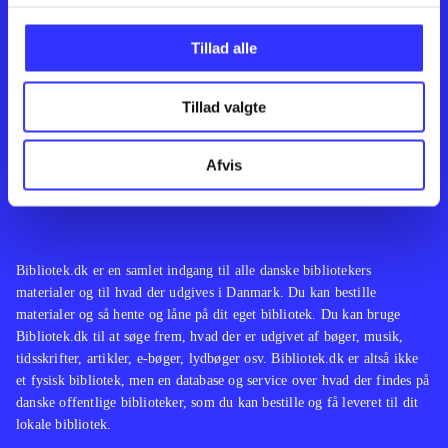
Kontakt os
Afdelinger
Om Bibliotek.dk
Bøger
Tillad alle
Hjælp og vejledning
Artikler
Kontakt os
Film
Privatlivspolitik
Musik
Tillad valgte
Leverandører
Spil
Feedback
English
Noder
Afvis
Tilgængelighedserklæring
Bibliotek.dk er en samlet indgang til alle danske bibliotekers
materialer og til hvad der udgives i Danmark. Du kan bestille
materialer og så hente og låne på dit eget bibliotek. Du kan bruge
Bibliotek.dk til at søge frem, hvad der er udgivet af bøger, musik,
tidsskrifter, artikler, e-bøger, lydbøger osv. Bibliotek.dk er altså ikke
et fysisk bibliotek, men en database og service over hvad der findes på
danske offentlige biblioteker, som du kan bestille og få leveret til dit
lokale bibliotek.