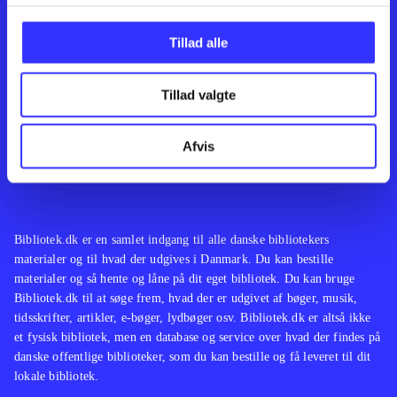
Kontakt os
Afdelinger
Om Bibliotek.dk
Bøger
Tillad alle
Hjælp og vejledning
Artikler
Kontakt os
Film
Privatlivspolitik
Musik
Tillad valgte
Leverandører
Spil
Feedback
English
Noder
Afvis
Tilgængelighedserklæring
Bibliotek.dk er en samlet indgang til alle danske bibliotekers
materialer og til hvad der udgives i Danmark. Du kan bestille
materialer og så hente og låne på dit eget bibliotek. Du kan bruge
Bibliotek.dk til at søge frem, hvad der er udgivet af bøger, musik,
tidsskrifter, artikler, e-bøger, lydbøger osv. Bibliotek.dk er altså ikke
et fysisk bibliotek, men en database og service over hvad der findes på
danske offentlige biblioteker, som du kan bestille og få leveret til dit
lokale bibliotek.