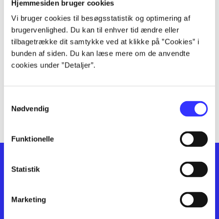
lorem ipsum dolor sit amet ...
Hjemmesiden bruger cookies
lorem ipsum dolor sit amet ...
Vi bruger cookies til besøgsstatistik og optimering af
lorem ipsum dolor sit amet ...
brugervenlighed. Du kan til enhver tid ændre eller
lorem ipsum dolor sit amet ...
tilbagetrække dit samtykke ved at klikke på ”Cookies” i
bunden af siden. Du kan læse mere om de anvendte
lorem ipsum dolor sit amet ...
cookies under ”Detaljer”.
lorem ipsum dolor sit amet ...
lorem ipsum dolor sit amet ...
lorem ipsum dolor sit amet ...
Samtykkevalg
lorem ipsum dolor sit amet ...
Nødvendig
Funktionelle
Statistik
Marketing