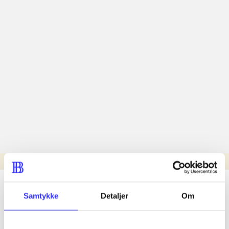
Læsetid: min.
lorem ipsum dolor sit amet ...
Samtykke
Detaljer
Om
Nyhed
lorem ipsum dolor sit amet ...