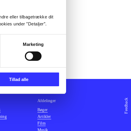
dre eller tilbagetrække dit
okies under ”Detaljer”.
Marketing
Tillad alle
Feedback
Afdelinger
k
Bøger
ning
Artikler
Film
Musik