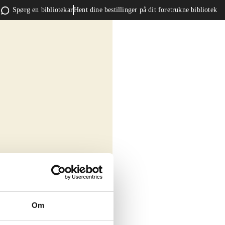
Spørg en bibliotekar
Hent dine bestillinger på dit foretrukne bibliotek
Om