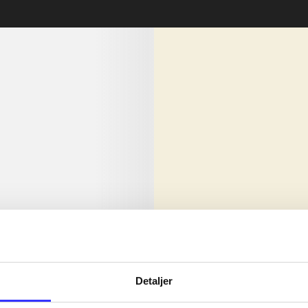
lorem ipsum dolor sit amet ...
Nyhed
olor sit amet ...
Detaljer
olor sit amet ...