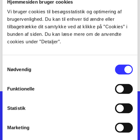
lorem ipsum dolor sit amet ...
Hjemmesiden bruger cookies
lorem ipsum dolor sit amet ...
Vi bruger cookies til besøgsstatistik og optimering af
lorem ipsum dolor sit amet ...
brugervenlighed. Du kan til enhver tid ændre eller
lorem ipsum dolor sit amet ...
tilbagetrække dit samtykke ved at klikke på ”Cookies” i
bunden af siden. Du kan læse mere om de anvendte
lorem ipsum dolor sit amet ...
cookies under ”Detaljer”.
lorem ipsum dolor sit amet ...
lorem ipsum dolor sit amet ...
lorem ipsum dolor sit amet ...
Samtykkevalg
lorem ipsum dolor sit amet ...
Nødvendig
Funktionelle
Statistik
Marketing