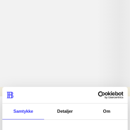
Læsetid: min.
lorem ipsum dolor sit amet ...
Samtykke
Detaljer
Om
Nyhed
lorem ipsum dolor sit amet ...