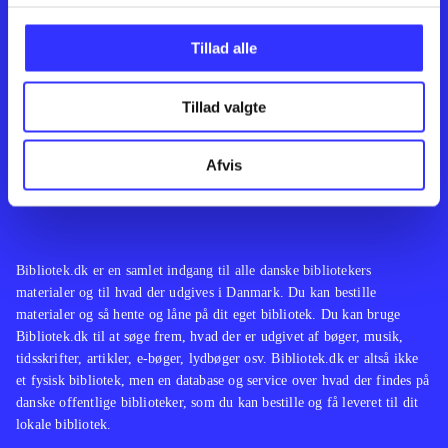
Kontakt os
Afdelinger
Om Bibliotek.dk
Bøger
Tillad alle
Hjælp og vejledning
Artikler
Kontakt os
Film
Privatlivspolitik
Musik
Tillad valgte
Leverandører
Spil
Feedback
English
Noder
Afvis
Tilgængelighedserklæring
Bibliotek.dk er en samlet indgang til alle danske bibliotekers
materialer og til hvad der udgives i Danmark. Du kan bestille
materialer og så hente og låne på dit eget bibliotek. Du kan bruge
Bibliotek.dk til at søge frem, hvad der er udgivet af bøger, musik,
tidsskrifter, artikler, e-bøger, lydbøger osv. Bibliotek.dk er altså ikke
et fysisk bibliotek, men en database og service over hvad der findes på
danske offentlige biblioteker, som du kan bestille og få leveret til dit
lokale bibliotek.