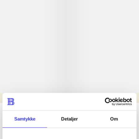
Læsetid: min.
lorem ipsum dolor sit amet ...
Samtykke
Detaljer
Om
Nyhed
lorem ipsum dolor sit amet ...