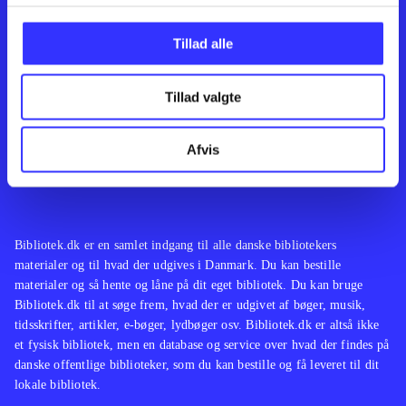
Kontakt os
Afdelinger
Om Bibliotek.dk
Bøger
Tillad alle
Hjælp og vejledning
Artikler
Kontakt os
Film
Privatlivspolitik
Musik
Tillad valgte
Leverandører
Spil
Feedback
English
Noder
Afvis
Tilgængelighedserklæring
Bibliotek.dk er en samlet indgang til alle danske bibliotekers
materialer og til hvad der udgives i Danmark. Du kan bestille
materialer og så hente og låne på dit eget bibliotek. Du kan bruge
Bibliotek.dk til at søge frem, hvad der er udgivet af bøger, musik,
tidsskrifter, artikler, e-bøger, lydbøger osv. Bibliotek.dk er altså ikke
et fysisk bibliotek, men en database og service over hvad der findes på
danske offentlige biblioteker, som du kan bestille og få leveret til dit
lokale bibliotek.