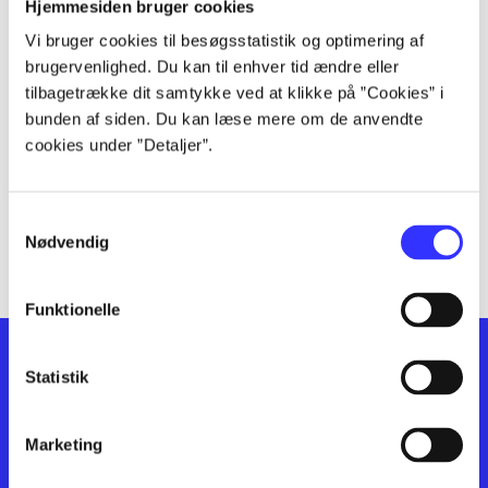
lorem ipsum dolor sit amet ...
Hjemmesiden bruger cookies
lorem ipsum dolor sit amet ...
Vi bruger cookies til besøgsstatistik og optimering af
lorem ipsum dolor sit amet ...
brugervenlighed. Du kan til enhver tid ændre eller
lorem ipsum dolor sit amet ...
tilbagetrække dit samtykke ved at klikke på ”Cookies” i
bunden af siden. Du kan læse mere om de anvendte
lorem ipsum dolor sit amet ...
cookies under ”Detaljer”.
lorem ipsum dolor sit amet ...
lorem ipsum dolor sit amet ...
lorem ipsum dolor sit amet ...
Samtykkevalg
lorem ipsum dolor sit amet ...
Nødvendig
Funktionelle
Statistik
Marketing