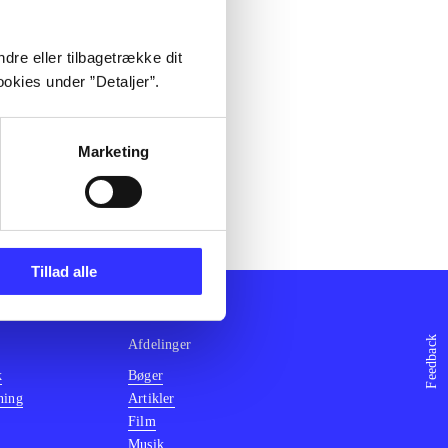
dre eller tilbagetrække dit
okies under ”Detaljer”.
Marketing
Tillad alle
Feedback
Afdelinger
k
Bøger
ning
Artikler
Film
Musik