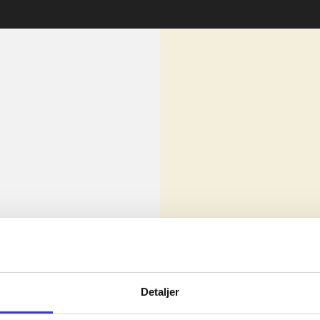
lorem ipsum dolor sit amet ...
Nyhed
olor sit amet ...
Detaljer
olor sit amet ...