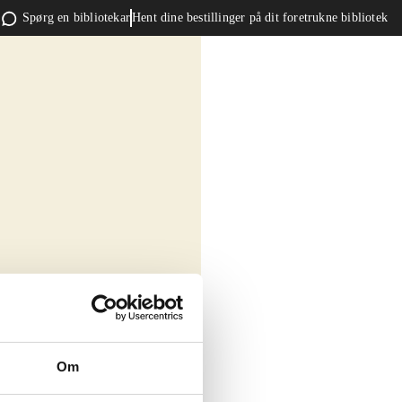
Spørg en bibliotekar
Hent dine bestillinger på dit foretrukne bibliotek
Om