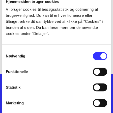
lorem ipsum dolor sit amet ...
Hjemmesiden bruger cookies
lorem ipsum dolor sit amet ...
Vi bruger cookies til besøgsstatistik og optimering af
lorem ipsum dolor sit amet ...
brugervenlighed. Du kan til enhver tid ændre eller
lorem ipsum dolor sit amet ...
tilbagetrække dit samtykke ved at klikke på ”Cookies” i
bunden af siden. Du kan læse mere om de anvendte
lorem ipsum dolor sit amet ...
cookies under ”Detaljer”.
lorem ipsum dolor sit amet ...
lorem ipsum dolor sit amet ...
lorem ipsum dolor sit amet ...
Samtykkevalg
lorem ipsum dolor sit amet ...
Nødvendig
Funktionelle
Statistik
Marketing