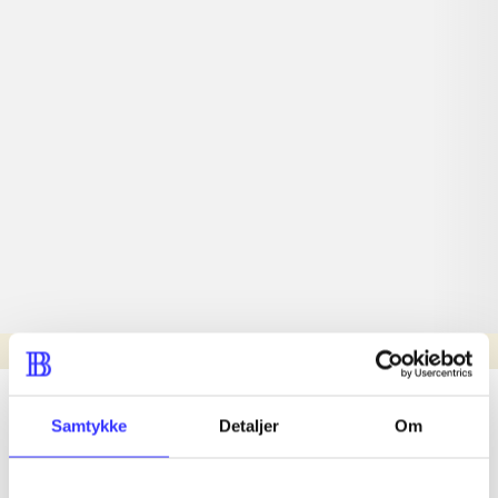
Læsetid: min.
lorem ipsum dolor sit amet ...
Samtykke
Detaljer
Om
Nyhed
lorem ipsum dolor sit amet ...