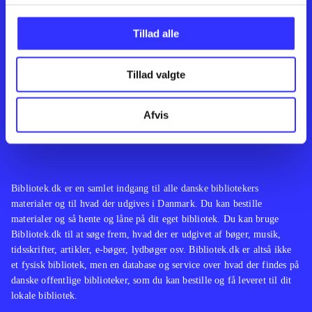
Kontakt os
Afdelinger
Om Bibliotek.dk
Bøger
Tillad alle
Hjælp og vejledning
Artikler
Kontakt os
Film
Privatlivspolitik
Musik
Tillad valgte
Leverandører
Spil
Feedback
English
Noder
Afvis
Tilgængelighedserklæring
Bibliotek.dk er en samlet indgang til alle danske bibliotekers
materialer og til hvad der udgives i Danmark. Du kan bestille
materialer og så hente og låne på dit eget bibliotek. Du kan bruge
Bibliotek.dk til at søge frem, hvad der er udgivet af bøger, musik,
tidsskrifter, artikler, e-bøger, lydbøger osv. Bibliotek.dk er altså ikke
et fysisk bibliotek, men en database og service over hvad der findes på
danske offentlige biblioteker, som du kan bestille og få leveret til dit
lokale bibliotek.