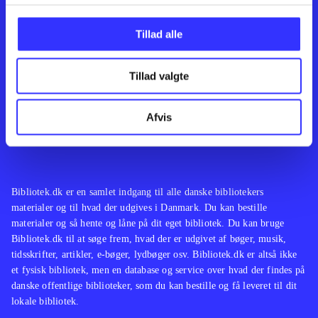
Kontakt os
Afdelinger
Om Bibliotek.dk
Bøger
Tillad alle
Hjælp og vejledning
Artikler
Kontakt os
Film
Privatlivspolitik
Musik
Tillad valgte
Leverandører
Spil
Feedback
English
Noder
Afvis
Tilgængelighedserklæring
Bibliotek.dk er en samlet indgang til alle danske bibliotekers
materialer og til hvad der udgives i Danmark. Du kan bestille
materialer og så hente og låne på dit eget bibliotek. Du kan bruge
Bibliotek.dk til at søge frem, hvad der er udgivet af bøger, musik,
tidsskrifter, artikler, e-bøger, lydbøger osv. Bibliotek.dk er altså ikke
et fysisk bibliotek, men en database og service over hvad der findes på
danske offentlige biblioteker, som du kan bestille og få leveret til dit
lokale bibliotek.