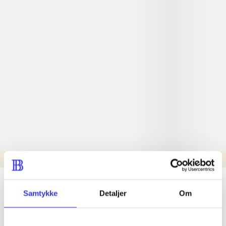
Læsetid: min.
lorem ipsum dolor sit amet ...
Samtykke
Detaljer
Om
Nyhed
lorem ipsum dolor sit amet ...