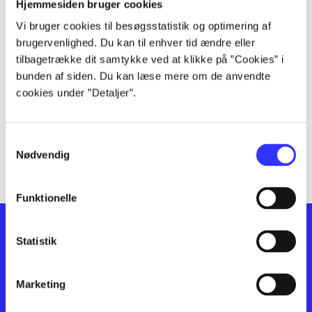
lorem ipsum dolor sit amet ...
Hjemmesiden bruger cookies
lorem ipsum dolor sit amet ...
Vi bruger cookies til besøgsstatistik og optimering af
lorem ipsum dolor sit amet ...
brugervenlighed. Du kan til enhver tid ændre eller
lorem ipsum dolor sit amet ...
tilbagetrække dit samtykke ved at klikke på ”Cookies” i
bunden af siden. Du kan læse mere om de anvendte
lorem ipsum dolor sit amet ...
cookies under ”Detaljer”.
lorem ipsum dolor sit amet ...
lorem ipsum dolor sit amet ...
lorem ipsum dolor sit amet ...
Samtykkevalg
lorem ipsum dolor sit amet ...
Nødvendig
Funktionelle
Statistik
Marketing