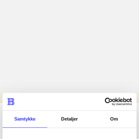
Læsetid: min.
lorem ipsum dolor sit amet ...
Samtykke
Detaljer
Om
Nyhed
lorem ipsum dolor sit amet ...