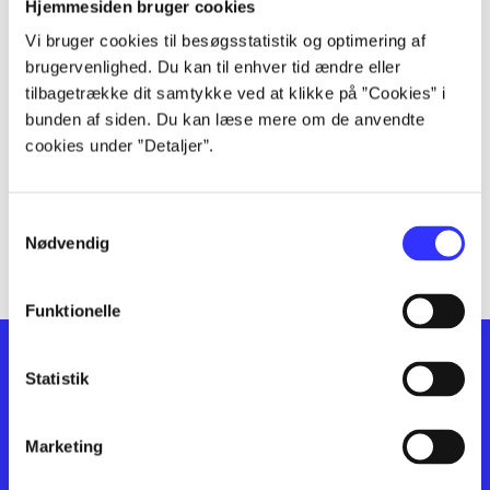
lorem ipsum dolor sit amet ...
Hjemmesiden bruger cookies
lorem ipsum dolor sit amet ...
Vi bruger cookies til besøgsstatistik og optimering af
lorem ipsum dolor sit amet ...
brugervenlighed. Du kan til enhver tid ændre eller
lorem ipsum dolor sit amet ...
tilbagetrække dit samtykke ved at klikke på ”Cookies” i
lorem ipsum dolor sit amet ...
bunden af siden. Du kan læse mere om de anvendte
cookies under ”Detaljer”.
lorem ipsum dolor sit amet ...
lorem ipsum dolor sit amet ...
lorem ipsum dolor sit amet ...
Samtykkevalg
lorem ipsum dolor sit amet ...
Nødvendig
Funktionelle
Statistik
Marketing