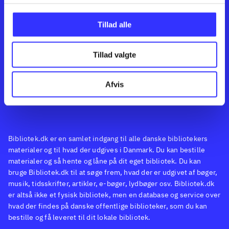
Kontakt os
Afdelinger
Om Bibliotek.dk
Bøger
Tillad alle
Hjælp og vejledning
Artikler
Kontakt os
Film
Privatlivspolitik
Musik
Tillad valgte
Feedback
Leverandører
Spil
English
Noder
Afvis
Tilgængelighedserklæring
Bibliotek.dk er en samlet indgang til alle danske bibliotekers
materialer og til hvad der udgives i Danmark. Du kan bestille
materialer og så hente og låne på dit eget bibliotek. Du kan
bruge Bibliotek.dk til at søge frem, hvad der er udgivet af bøger,
musik, tidsskrifter, artikler, e-bøger, lydbøger osv. Bibliotek.dk
er altså ikke et fysisk bibliotek, men en database og service over
hvad der findes på danske offentlige biblioteker, som du kan
bestille og få leveret til dit lokale bibliotek.