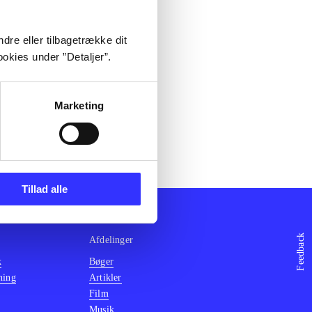
dre eller tilbagetrække dit
okies under ”Detaljer”.
Marketing
Tillad alle
Feedback
Afdelinger
k
Bøger
ning
Artikler
Film
Musik