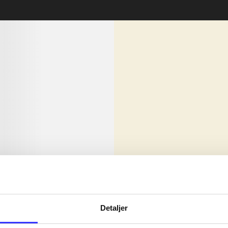
lorem ipsum dolor sit amet ...
Nyhed
olor sit amet ...
Detaljer
olor sit amet ...