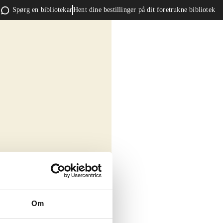
Spørg en bibliotekar
Hent dine bestillinger på dit foretrukne bibliotek
Om