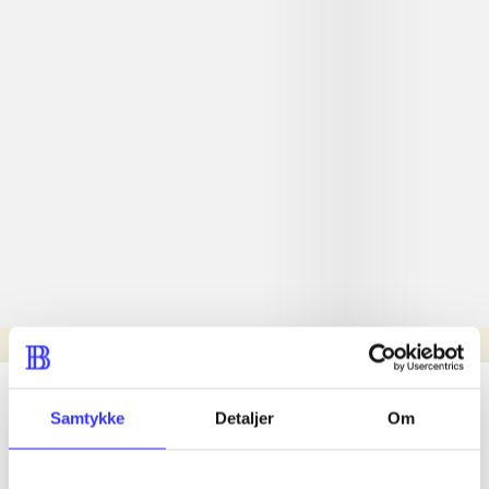
Læsetid: min.
lorem ipsum dolor sit amet ...
Samtykke
Detaljer
Om
Nyhed
lorem ipsum dolor sit amet ...