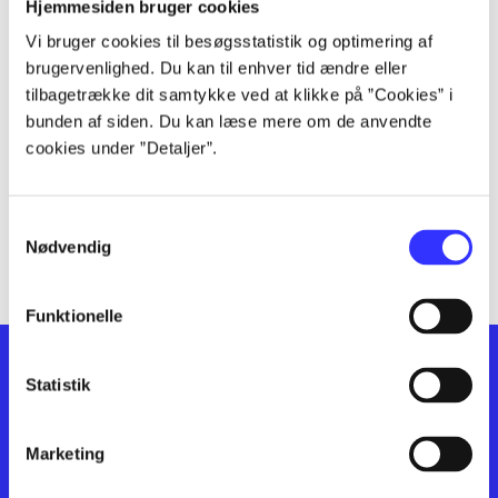
lorem ipsum dolor sit amet ...
Hjemmesiden bruger cookies
lorem ipsum dolor sit amet ...
Vi bruger cookies til besøgsstatistik og optimering af
lorem ipsum dolor sit amet ...
brugervenlighed. Du kan til enhver tid ændre eller
lorem ipsum dolor sit amet ...
tilbagetrække dit samtykke ved at klikke på ”Cookies” i
bunden af siden. Du kan læse mere om de anvendte
lorem ipsum dolor sit amet ...
cookies under ”Detaljer”.
lorem ipsum dolor sit amet ...
lorem ipsum dolor sit amet ...
lorem ipsum dolor sit amet ...
Samtykkevalg
lorem ipsum dolor sit amet ...
Nødvendig
Funktionelle
Statistik
Marketing