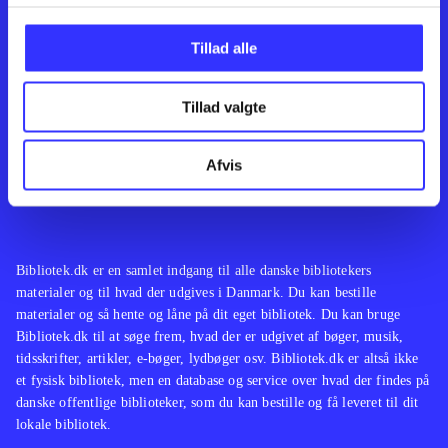
Kontakt os
Afdelinger
Om Bibliotek.dk
Bøger
Tillad alle
Hjælp og vejledning
Artikler
Kontakt os
Film
Privatlivspolitik
Musik
Tillad valgte
Leverandører
Spil
Feedback
English
Noder
Afvis
Tilgængelighedserklæring
Bibliotek.dk er en samlet indgang til alle danske bibliotekers
materialer og til hvad der udgives i Danmark. Du kan bestille
materialer og så hente og låne på dit eget bibliotek. Du kan bruge
Bibliotek.dk til at søge frem, hvad der er udgivet af bøger, musik,
tidsskrifter, artikler, e-bøger, lydbøger osv. Bibliotek.dk er altså ikke
et fysisk bibliotek, men en database og service over hvad der findes på
danske offentlige biblioteker, som du kan bestille og få leveret til dit
lokale bibliotek.