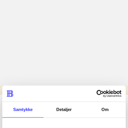
Læsetid: min.
lorem ipsum dolor sit amet ...
Samtykke
Detaljer
Om
Nyhed
lorem ipsum dolor sit amet ...