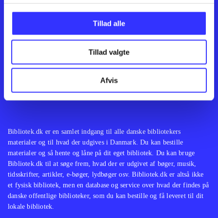
Kontakt os
Afdelinger
Om Bibliotek.dk
Bøger
Tillad alle
Hjælp og vejledning
Artikler
Kontakt os
Film
Privatlivspolitik
Musik
Tillad valgte
Leverandører
Spil
Feedback
English
Noder
Afvis
Tilgængelighedserklæring
Bibliotek.dk er en samlet indgang til alle danske bibliotekers
materialer og til hvad der udgives i Danmark. Du kan bestille
materialer og så hente og låne på dit eget bibliotek. Du kan bruge
Bibliotek.dk til at søge frem, hvad der er udgivet af bøger, musik,
tidsskrifter, artikler, e-bøger, lydbøger osv. Bibliotek.dk er altså ikke
et fysisk bibliotek, men en database og service over hvad der findes på
danske offentlige biblioteker, som du kan bestille og få leveret til dit
lokale bibliotek.