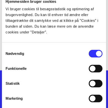
lorem ipsum dolor sit amet ...
Hjemmesiden bruger cookies
lorem ipsum dolor sit amet ...
Vi bruger cookies til besøgsstatistik og optimering af
lorem ipsum dolor sit amet ...
brugervenlighed. Du kan til enhver tid ændre eller
lorem ipsum dolor sit amet ...
tilbagetrække dit samtykke ved at klikke på ”Cookies” i
bunden af siden. Du kan læse mere om de anvendte
lorem ipsum dolor sit amet ...
cookies under ”Detaljer”.
lorem ipsum dolor sit amet ...
lorem ipsum dolor sit amet ...
lorem ipsum dolor sit amet ...
Samtykkevalg
lorem ipsum dolor sit amet ...
Nødvendig
Funktionelle
Statistik
Marketing